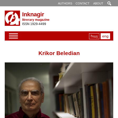
AUTHORS
CONTACT
ABOUT
Inknagir
litrerary magazine
ISSN 1929-4499
հայ
eng
Krikor Beledian