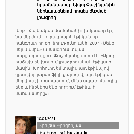
հրամանատար Նիկոլ Փաշինյանին
ներկայացնելով որպես ճնշված
լրագրող
երբ «Հայկական ժամանակի» խմբագիր էր,
նա մերժում էր լրագրային էթիկան որ
հանգիստ իր քիլլերությունը անի, 2007 «Մենք
մեր մասին» ամսագրում տված
հարցազրույցում Փաշինյանը ասում է.
«Այսօր
հաճախ են խոսում լրագրողական էթիկայի
մասին։ Խորհուրդ եմ տալիս այդ էթիկայով
զբաղվել կարտոֆիլի քարոզով, այդ էթիկան
մեզ վրա չի տարածվում, մենք ազատ մարդիկ
ենք և ինքներս ենք որոշում էթիկայի
սահմանները»։
10/04/2021
Վիոլետ Գրիգորյան
«Ես էլ դու եմ, ես չկամ»