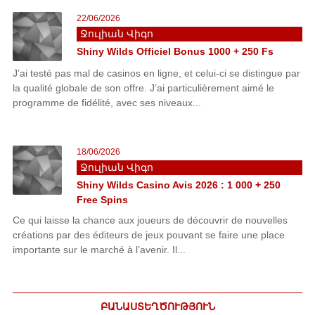
22/06/2026
Ջուլիան Վիգո
Shiny Wilds Officiel Bonus 1000 + 250 Fs
J’ai testé pas mal de casinos en ligne, et celui-ci se distingue par
la qualité globale de son offre. J’ai particulièrement aimé le
programme de fidélité, avec ses niveaux...
18/06/2026
Ջուլիան Վիգո
Shiny Wilds Casino Avis 2026 : 1 000 + 250
Free Spins
Ce qui laisse la chance aux joueurs de découvrir de nouvelles
créations par des éditeurs de jeux pouvant se faire une place
importante sur le marché à l’avenir. Il...
ԲԱՆԱՍՏԵՂԾՈՒԹՅՈՒՆ