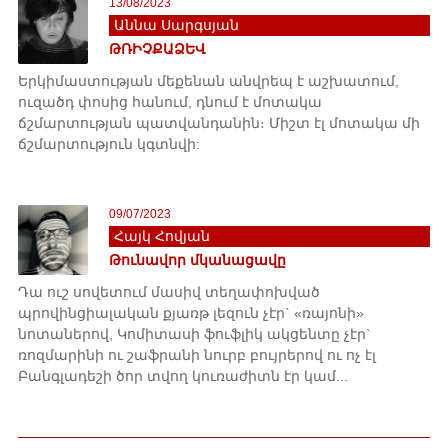
13/08/2023
Աննա Սարգսյան
ԹՌԻՉՔԱՁԵՎ
Երկիմաստության մեքենան անվրեպ է աշխատում,
ուզածդ փոսից հանում, դնում է մոտակա
ճշմարտության պատվանդանին։ Միշտ էլ մոտակա մի
ճշմարտություն կգտնվի:
09/07/2023
Հայկ Հովյան
Թունավոր մկանացավը
Դա ուշ սովետում մասիվ տեղափոխված
պրովինցիալական քյառթ լեզուն չէր` «ռայոնի»
նոտաներով, Կոմիտասի ֆուֆլիկ ակցենտը չէր`
ռոզմարինի ու շաֆրանի նուրբ բույրերով ու ոչ էլ
Բանգլադեշի ծոր տվող կուռաժիտն էր կամ...