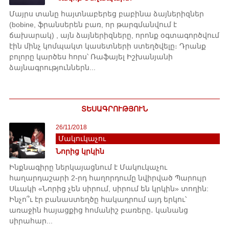
Մայրս տանը հայտնաբերեց բաբինա ձայներիզներ
(bobine, ֆրանսերեն բառ, որ թարգմանվում է
ճախարակ) , այն ձայներիզները, որոնք օգտագործվում
էին մինչ կոմպակտ կասետների ստեղծվելը։ Դրանք
բոլորը կարծես հորս՝ Ռաֆայել Իշխանյանի
ձայնագրություններն...
ՏԵՍԱԳՐՈՒԹՅՈՒՆ
26/11/2018
Մակուկաչու
Նորից կրկին
Ինքնագիրը ներկայացնում է Մակուկաչու
հաղարդաշարի 2֊րդ հաղորդումը նվիրված Պարույր
Սևակի «Նորից չեն սիրում, սիրում են կրկին» տողին:
Ինչո՞ւ էր բանաստեղծը հակադրում այդ երկու՝
առաջին հայացքից հոմանիշ բառերը․ կանանց
սիրահար...