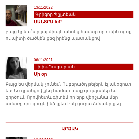
13/11/2022
Գրիգոր Պըլտեան
ՄԱՆՏՐԱ ԽԸ
բայց կրնա՞ս ըլլալ միայն անոնց համար որ ունին ոչ ոք
ու պիտի ծածկեն քեզ իրենց պատանքով
06/11/2021
Լիլիթ Ղազարյան
Մի օր
Բայց ես վերմակ չունեմ։ Ու բերածդ թելերն էլ անօգուտ
են։ Ես դրանցով քեզ համար տաք գուլպաներ եմ
գործում, Որովհետև գիտեմ որ երբ վերջանա մեր
ամառը դու գուցե ինձ լքես Իսկ ցուրտ ձմռանը քեզ...
ԱՐՁԱԿ