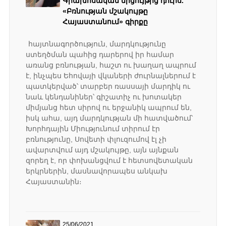
Գրախոսական մրցույթից դուրս.
«Բռնության մշակույթը
Հայաստանում» գիրքը
հայտնագործություն, մարդկությունը
ստեղծման պահից դարերով իր համար
առանց բռնության, հաշտ ու խաղաղ ապրում
է, ինչպես Եհովայի վկաների ժուրնալներում է
պատկերված՝ տարբեր ռասսայի մարդիկ ու
նաև կենդանիներ՝ գիշատիչ ու խոտակեր
միմյանց հետ սիրով ու երջանիկ ապրում են,
իսկ ահա, այդ մարդկության մի հատվածում՝
Խորհդային Միությունում տիրում էր
բռնությունը, Սովետի փլուզումով էլ չի
ավարտվում այդ մշակույթը, այն այնքան
զորեղ է, որ փոխանցվում է հետսովետական
երկրներին, մասնավորապես անկախ
Հայաստանին։
25/06/2021