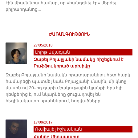
էին միայն նրա համար, որ «հանդգնել էր» մերժել
բիլիարդանոց...
ԺԱՌԱՆԳՈՒԹՅՈՒՆ
27/05/2018
Լիլիթ Ավագյան
Զաբել Բոյաջյանի նամակը հիշեցնում է
Րաֆֆու կորած արխիվը
Զաբել Բոյաջյանի նամակն հրատարակելու հետ հարկ
համարեցի պատմել նաև Բոյաջյանի մասին, մի կնոջ
մասին ով 20–րդ դարի մշակութային կյանքի երևելի
դեմքերից է, ում նկարները ցուցադրվել են
հեղինակավոր սրահներում, հոդվածները...
17/09/2017
Ռաֆայել Իշխանյան
Հակոբ Մեղապարտ