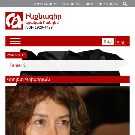
ՀԵՂԻՆԱԿՆԵՐ
ԳՐԱԴԱՐԱՆ
ԿԱՊ
ՄԵՐ ՄԱՍԻՆ
Ինքնագիր
գրական հանդես
ISSN 1929-4499
հայ
eng
25/03/2015
Tamar 3
Վիոլետ Գրիգորյան