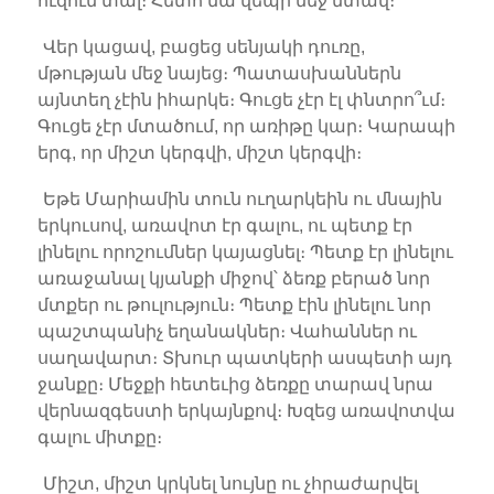
ուզում տալ։ Հետո նա վեպի մեջ մտավ։
Վեր կացավ, բացեց սենյակի դուռը,
մթության մեջ նայեց։ Պատասխաններն
այնտեղ չէին իհարկե։ Գուցե չէր էլ փնտրո՞ւմ։
Գուցե չէր մտածում, որ առիթը կար։ Կարապի
երգ, որ միշտ կերգվի, միշտ կերգվի։
Եթե Մարիամին տուն ուղարկեին ու մնային
երկուսով, առավոտ էր գալու, ու պետք էր
լինելու որոշումներ կայացնել։ Պետք էր լինելու
առաջանալ կյանքի միջով՝ ձեռք բերած նոր
մտքեր ու թուլություն։ Պետք էին լինելու նոր
պաշտպանիչ եղանակներ։ Վահաններ ու
սաղավարտ։ Տխուր պատկերի ասպետի այդ
ջանքը։ Մեջքի հետեւից ձեռքը տարավ նրա
վերնազգեստի երկայնքով։ Խզեց առավոտվա
գալու միտքը։
Միշտ, միշտ կրկնել նույնը ու չհրաժարվել