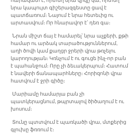
հարազատ է, որտեղ նրա վիզը կա, որտեղ
նրա կապույտ գիշերազգեստը ցավ է
պատճառում։ Նայում է նրա հետեւից ու
արտասվում։ Որ հնարավոր է՝ դեռ գա։
Նրան միշտ ճայ է համարել՝ նրա աչքերի, քթի
համար ու արձակ տարածություններում,
աղի ծովի կամ քաղցր ջրերի վրա թռչելու
կարողության։ Կռնչում է ու գուցե ինչ-որ բան
է պահանջում։ Որը չի ձեւակերպում։ Հատում
է նավերի ճանապարհները։ Հորիզոնի վրա
հատվում է ջրի գիծը։
Մարիամը համարյա բան չի
պատկերացնում, թպրտալով ծիծաղում է ու
խոսում։
Տունը պտտվում է պառկածի վրա, մտքերից
գլուխը ֆռռում է։