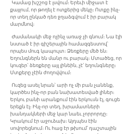
Կամաց խշշոց է լսվում։ Երեւի միջատ է
քայլում, որ թողել է ոտքերից մեկը։ Ոտքը ինչ-
որ տեղ ընկած դեռ ջղաձգվում է իր բարակ
մարմնով։
Ժամանակի մեջ ոչինչ առաջ չի գնում։ Նա էլի
նստած է իր գիշերային համազգեստով՝
որպես մուգ կապույտ։ Ձեռքերը մեծ են։
Եղունգներն են մանր ու բարակ։ Մտածեց, որ
կուզեր՝ ձեռքերը այլ լինեին, չէ՝ եղունգները։
Մտքերը չէին ժողովվում։
Ուզեց ասել նրան՝ արի ոչ մի բան չանենք,
կարծես ինչ-որ բան նախատեսված լիներ։
Երկու բանի արանքում էին երկուսն էլ, գուցե
երեքն էլ։ Ինչ-որ տեղ, խրամատների
խանդակների մեջ կար նաեւ չորրորդը։
Կրակում էր աջուձախ։ Այդպես էին
սովորեցնում։ Ու հաց էր թխում՝ դաշտային