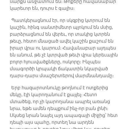
սարքն անջատում են։ Թոքերը հավանաբար
կարեւոր են, դուրս է գալիս։
Պատկերացնում էր, որ սկզբից կտրում են
կաշին, հինգ սանտիմետր պլոկում են մսից,
բարձրացնում են վերեւ, որ տակից կտրեն
թեւը, հետո մնացած ավել կաշին քաշում են
իրար վրա ու կարում։ Հավանաբար այդպես
են անում, թե չէ կտրված թեւի վրա կերեւային
բոլոր հյուսվածքները, ոսկորը։ Ինչպես
մսագործի կրպակի ճակատին նկարված
դարս-դարս մսաշերտերով մարմնանդամը։
Երբ հազարոտնուկը թողնում է ոտքերից
մեկը, էլի կարողանում է քայլել։ Հետո
մտածեց, որ չի կարողանա ապրել առանց
նրա, եթե ամեն դեպքում ինչ-որ բան լինի։
Սկսեց նրան նայել այդ ապագայի միջից՝ հետ
դեպի այս պահը, որտեղ նա արդեն