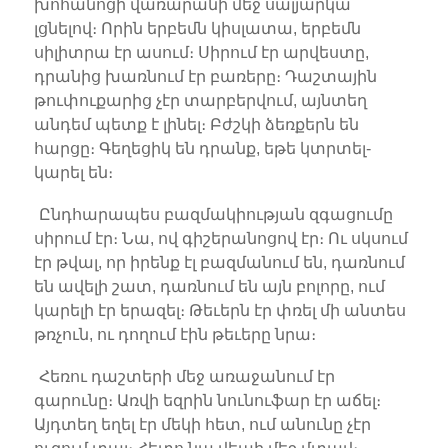
խոհանոցի վառարանի մեջ սալյարկա
լցնելով։ Որին երբեմն կիսլատա, երբեմն
սիլիտրա էր ասում։ Սիրում էր արվեստը,
դրանից խառնում էր բառերը։ Դաշտային
թուփուքարից չէր տարբերվում, այնտեղ
անդեմ պետք է լինել։ Բժշկի ձեռքերն են
հարցը։ Գեղեցիկ են դրանք, եթե կտրտել-
կարել են։
Ընդհարապես բազմակիության զգացումը
սիրում էր։ Նա, ով գիշերանոցով էր։ Ու սկսում
էր թվալ, որ իրենք էլ բազմանում են, դառնում
են ավելի շատ, դառնում են այն բոլորը, ում
կարելի էր երազել։ Թեւերն էր փռել մի անտես
թռչուն, ու դողում էին թեւերը նրա։
Հեռու դաշտերի մեջ առաջանում էր
գարունը։ Առվի եզրին նունուֆար էր աճել։
Այդտեղ եղել էր մեկի հետ, ում անունը չէր