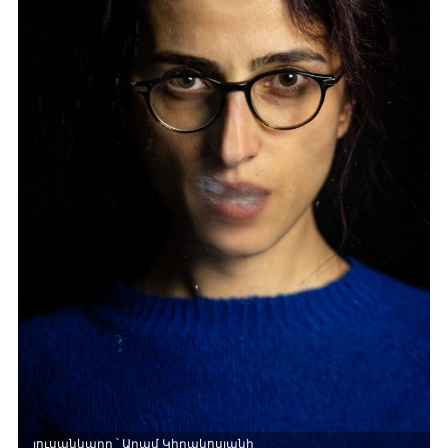
լուսանկարը ՝ Արամ Կիրակոսյանի