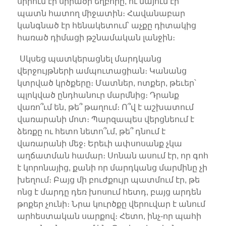
սիրում էր սիրածի եղբորը, ու նայում էր
պատն հատող միջատին։ Հավանաբար
կանգնած էր հենակետում՝ աչքը դիտակից
հառած դիմացի թշնամական լանջին։
Սկսեց պատկերացնել մարդկանց
վերջույթների ամպուտացիան։ Կանանց
կտրված կրծքերը։ Մատներ, ոտքեր, թեւեր՝
պլոկված ընդհանուր մարմնից։ Դրանք
վառո՞ւմ են, թե՞ թաղում։ Ո՞վ է աշխատում
վառարանի մոտ։ Պարզապես վերցնեում է
ձեռքը ու հետո նետո՞ւմ, թե՞ դնում է
վառարանի մեջ։ Երեւի ափսոսանք չկա
աղճատման համար։ Սոնան ասում էր, որ գոհ
է կորոնայից, քանի որ մարդկանց մարմինը չի
խեղում։ Բայց մի բուժքույր պատմում էր, թե
ոնց է մարդը դեռ խոսում հետդ, բայց արդեն
թոքեր չունի։ Նրա կուրծքը վերուվար է անում
արհեստական սարքով։ Հետո, ինչ-որ պահի