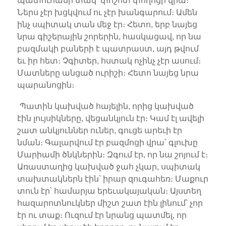
պատուհանի տակ՝ փոշոտ փողոցի վրա։
Ներս չէր խցկվում ու չէր խանգարում։ Ամեն
ինչ սպիտակ տան մեջ էր։ Հետո, երբ նայեց
նրա գիշերային շորերին, հասկացավ, որ նա
բազմակի բաների է պատրաստ, այդ թվում
եւ իր հետ։ Չգիտեր, հստակ ոչինչ չէր ասում։
Մատները անցած ուրիշի։ Հետո նայեց նրա
պարանոցին։
Պատին կախված հայելին, որից կախված
էին լույսիկները, վեցանկյուն էր։ Կամ էլ ավելի
շատ անկյուններ ուներ, գուցե արեւի էր
նման։ Գալարվում էր բազմոցի վրա՝ գլուխը
Մարիամի ծնկներին։ Զգում էր, որ նա շոյում է։
Առաստաղից կախված ջահ չկար, սպիտակ
տախտակներն էին՝ իրար զուգահեռ։ Մաքուր
տուն էր՝ համարյա երեւակայական։ Այստեղ
հազարոտնուկներ միշտ շատ էին լինում՝ չոր
էր ու տաք։ Ուզում էր նրանց պատմել, որ