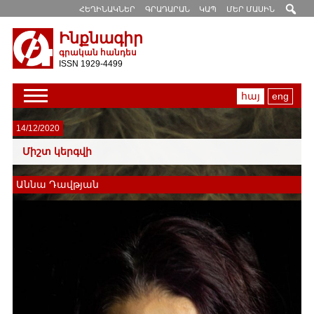
ՀԵՂԻՆԱԿՆԵՐ
ԳՐԱԴԱՐԱՆ
ԿԱՊ
ՄԵՐ ՄԱՍԻՆ
Ինքնագիր
գրական հանդես
ISSN 1929-4499
հայ
eng
14/12/2020
Միշտ կերգվի
Աննա Դավթյան