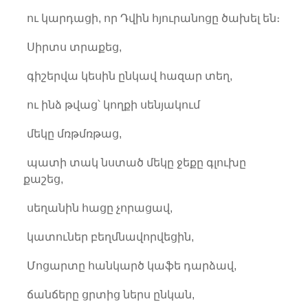
ու կարդացի, որ Դվին հյուրանոցը ծախել են։
Սիրտս տրաքեց,
գիշերվա կեսին ընկավ հազար տեղ,
ու ինձ թվաց՝ կողքի սենյակում
մեկը մռթմռթաց,
պատի տակ նստած մեկը ջեքը գլուխը
քաշեց,
սեղանին հացը չորացավ,
կատուներ բեղմնավորվեցին,
Մոցարտը հանկարծ կաֆե դարձավ,
ճանճերը ցրտից ներս ընկան,