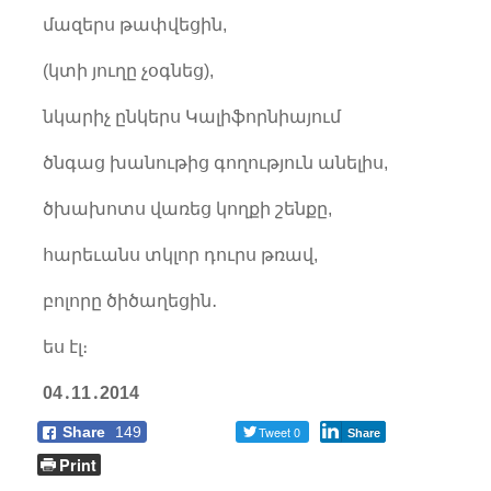
մազերս թափվեցին,
(կտի յուղը չօգնեց),
նկարիչ ընկերս Կալիֆորնիայում
ծնգաց խանութից գողություն անելիս,
ծխախոտս վառեց կողքի շենքը,
հարեւանս տկլոր դուրս թռավ,
բոլորը ծիծաղեցին․
ես էլ։
04
․
11
․
2014
Share
149
Tweet 0
Share
Print