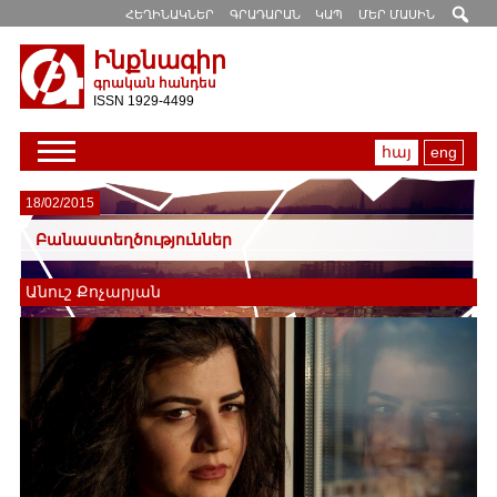
ՀԵՂԻՆԱԿՆԵՐ
ԳՐԱԴԱՐԱՆ
ԿԱՊ
ՄԵՐ ՄԱՍԻՆ
Ինքնագիր
գրական հանդես
ISSN 1929-4499
հայ
eng
18/02/2015
Բանաստեղծություններ
Անուշ Քոչարյան