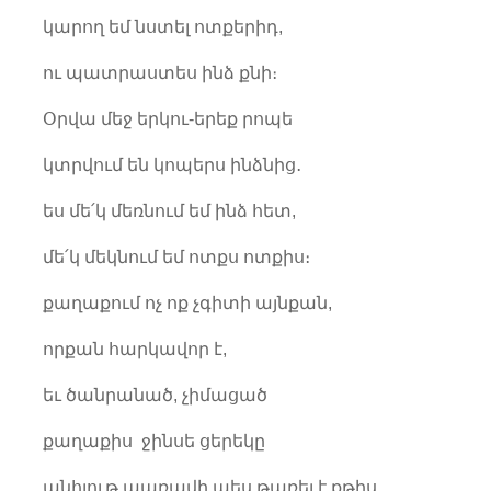
կարող եմ նստել ոտքերիդ,
ու պատրաստես ինձ քնի։
Օրվա մեջ երկու-երեք րոպե
կտրվում են կոպերս ինձնից․
ես մե՛կ մեռնում եմ ինձ հետ,
մե՛կ մեկնում եմ ոտքս ոտքիս։
քաղաքում ոչ ոք չգիտի այնքան,
որքան հարկավոր է,
եւ ծանրանած, չիմացած
քաղաքիս ջինսե ցերեկը
անհյութ պառավի պես թառել է քթիս․․․