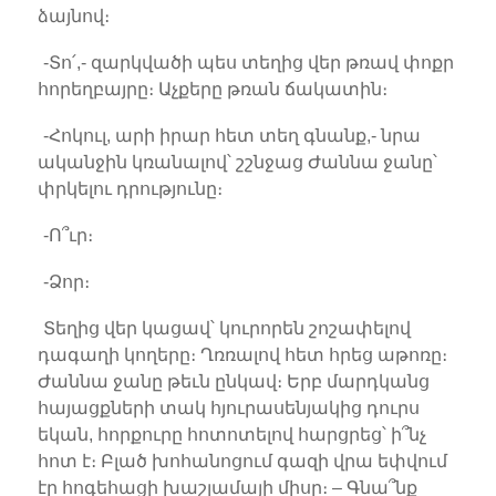
ձայնով։
-Տո՛,- զարկվածի պես տեղից վեր թռավ փոքր
հորեղբայրը։ Աչքերը թռան ճակատին։
-Հոկուլ, արի իրար հետ տեղ գնանք,- նրա
ականջին կռանալով՝ շշնջաց Ժաննա ջանը՝
փրկելու դրությունը։
-Ո՞ւր։
-Ձոր։
Տեղից վեր կացավ՝ կուրորեն շոշափելով
դագաղի կողերը։ Ղռռալով հետ հրեց աթոռը։
Ժաննա ջանը թեւն ընկավ։ Երբ մարդկանց
հայացքների տակ հյուրասենյակից դուրս
եկան, հորքուրը հոտոտելով հարցրեց՝ ի՞նչ
հոտ է։ Բլած խոհանոցում գազի վրա եփվում
էր հոգեհացի խաշլամայի միսը։ – Գնա՞նք