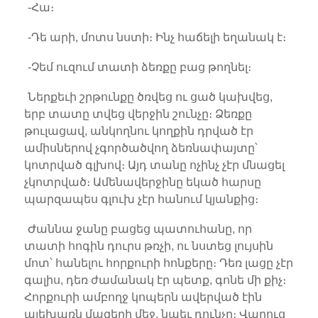
-Հա։
-Դե արի, մոտս նստի։ Ինչ հաճելի եղանակ է։
-Չեմ ուզում տատի ձեռքը բաց թողնել։
Ներքեւի շրթունքը ծռվեց ու ցած կախվեց,
երբ տատը տվեց վերջին շունչը։ Ձեռքը
թուլացավ, անկողնու կողքին դրված էր
ամիսներով չգործածվող ձեռնափայտը՝
կոտրված գլխով։ Այդ տանը ոչինչ չէր մնացել
չկոտրված։ Ամենավերջինը եկած հարսը
պարզապես գլուխ չէր հանում կյանքից։
Ժաննա ջանը բացեց պատուհանը, որ
տատի հոգին դուրս թռչի, ու նստեց լույսին
մոտ՝ հանելու հորքուրի հոնքերը։ Դեռ լացը չէր
գալիս, դեռ ժամանակ էր պետք, գոնե մի քիչ։
Հորքուրի ամբողջ կոպերն ավերված էին
ալեխառն մազերի մեջ, նաեւ դունչը։ Վաղուց