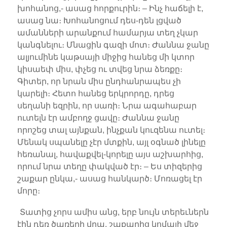
խոհանոց,- ասաց հորքուրին։ – Ինչ հաճելի է,
ասաց նա։ Խոհանոցում դես-դեն լցված
ամանների արանքում համարյա տեղ չկար
կանգնելու։ Մնացին գազի մոտ։ Ժաննա ջանը
ալյումինե կաթսայի միջից հանեց մի կտոր
կիսաեփ միս, փչեց ու տվեց նրա ձեռքը։
Գիտեր, որ նրան միս ընդհանրապես չի
կարելի։ Հետո հանեց երկրորդը, դրեց
սեղանի եզրին, որ սառի։ Նրա ագահաբար
ուտելն էր ամբողջ ցավը։ Ժաննա ջանը
որոշեց տալ այնքան, ինչքան կուզենա ուտել։
Մենակ սպանելը չէր մտքին, այլ օգնած լինելը
հեռանալ, հավաքվել-կորելը այս աշխարհից,
որում նրա տեղը փակված էր։ – Ես տիզերից
շաքար ընկա,- ասաց հանկարծ։ Մոռացել էր
մորը։
Տատից չորս ամիս անց, երբ նույն տերեւներն
էին դեռ ծառերի վրա, շաքարից կոմայի մեջ