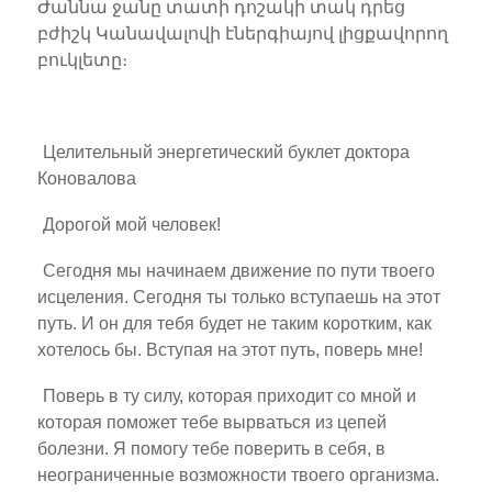
Ժաննա ջանը տատի դոշակի տակ դրեց
բժիշկ Կանավալովի էներգիայով լիցքավորող
բուկլետը։
Целительный энергетический буклет доктора
Коновалова
Дорогой мой человек!
Сегодня мы начинаем движение по пути твоего
исцеления. Сегодня ты только вступаешь на этот
путь. И он для тебя будет не таким коротким, как
хотелось бы. Вступая на этот путь, поверь мне!
Поверь в ту силу, которая приходит со мной и
которая поможет тебе вырваться из цепей
болезни. Я помогу тебе поверить в себя, в
неограниченные возможности твоего организма.