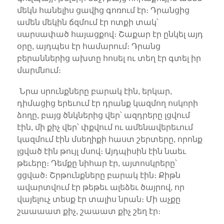
մեկն հանելիս ցավից գոռում էր։ Դրանցից
ամեն մեկին ճզմում էր ոտքի տակ՝
սարսափած հայացքով։ Շաքար էր ընկել այդ
օրը, այդպես էր համարում։ Դրանց
բերաններից ախտը հոսել ու տեղ էր գտել իր
մարմնում։
Նրա սրունքները բարակ էին, երկար,
դիմացից երեւում էր դրանք կազմող ոսկորի
ձողը, բայց ծնկներից վեր՝ ազդրերը լցվում
էին, մի քիչ վեր՝ փքվում ու ամենավերեւում
կազմում էին մսեղիքի հաստ շերտերը, որոնք
լցված էին թույլ մսով։ Այդպիսին էին նաեւ
թեւերը։ Դեմքը նիհար էր, այտոսկրերը՝
ցցված։ Շրթունքները բարակ էին։ Քիթն
ավարտվում էր թեթեւ ալեձեւ ծայրով, որ
վայելուչ տեսք էր տալիս նրան։ Մի աչքը
շաաաատ քիչ, շաաատ քիչ շեղ էր։