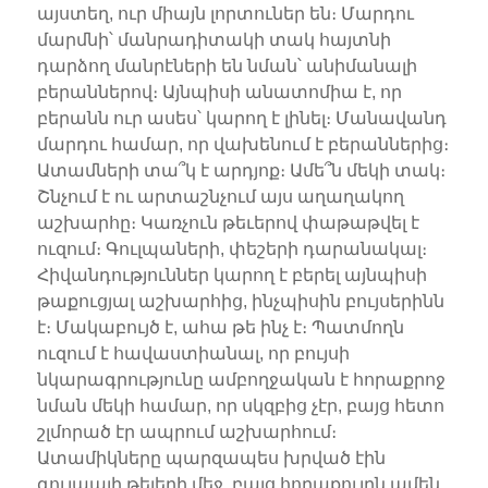
այստեղ, ուր միայն լորտուներ են։ Մարդու
մարմնի՝ մանրադիտակի տակ հայտնի
դարձող մանրէների են նման՝ անիմանալի
բերաններով։ Այնպիսի անատոմիա է, որ
բերանն ուր ասես՝ կարող է լինել։ Մանավանդ
մարդու համար, որ վախենում է բերաններից։
Ատամների տա՞կ է արդյոք։ Ամե՞ն մեկի տակ։
Շնչում է ու արտաշնչում այս աղաղակող
աշխարհը։ Կառչուն թեւերով փաթաթվել է
ուզում։ Գուլպաների, փեշերի դարանակալ։
Հիվանդություններ կարող է բերել այնպիսի
թաքուցյալ աշխարհից, ինչպիսին բույսերինն
է։ Մակաբույծ է, ահա թե ինչ է։ Պատմողն
ուզում է հավաստիանալ, որ բույսի
նկարագրությունը ամբողջական է հորաքրոջ
նման մեկի համար, որ սկզբից չէր, բայց հետո
շլմորած էր ապրում աշխարհում։
Ատամիկները պարզապես խրված էին
գուլպայի թելերի մեջ, բայց հորաքույրն ամեն