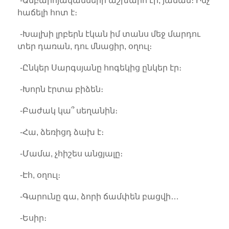
-Անբարոյականների աշխարհ էր, յաման։ Ինչ
հաճելի հոտ է։
-Խալխի լրբերն էկան իմ տանս մեջ մարդու
տեր դառան, դու մնացիր, օղուլ։
-Ընկեր Սարգսյանը հոգեկից ընկեր էր։
-Խորն էրտա բիձեն։
-Բաժակ կա՞ սեղանին։
-Հա, ձեռիցդ ձախ է։
-Մամա, չհիշես անցյալը։
-Էհ, օղուլ։
-Գարունը գա, ձորի ճամփեն բացվի…
-Եսիր։