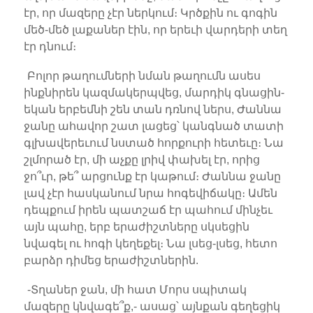
էր, որ մազերը չէր ներկում։ Կրծքին ու գոգին
մեծ-մեծ լաքաներ էին, որ երեւի վարդերի տեղ
էր դնում։
Բոլոր թաղումների նման թաղումն ասես
ինքնիրեն կազմակերպվեց, մարդիկ գնացին-
եկան երբեմնի շեն տան դռնով ներս, Ժաննա
ջանը ահավոր շատ լացեց՝ կանգնած տատի
գլխավերեւում նստած հորքուրի հետեւը։ Նա
շլմորած էր, մի աչքը լրիվ փախել էր, որից
ջո՞ւր, թե՞ արցունք էր կաթում։ Ժաննա ջանը
լավ չէր հասկանում նրա հոգեվիճակը։ Ամեն
դեպքում իրեն պատշաճ էր պահում մինչեւ
այն պահը, երբ երաժիշտները սկսեցին
նվագել ու հոգի կեղեքել։ Նա լսեց-լսեց, հետո
բարձր դիմեց երաժիշտներին.
-Տղաներ ջան, մի հատ Մորս սպիտակ
մազերը կնվագե՞ք,- ասաց՝ այնքան գեղեցիկ