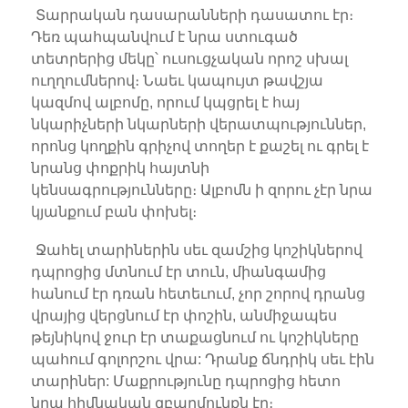
Տարրական դասարանների դասատու էր։
Դեռ պահպանվում է նրա ստուգած
տետրերից մեկը՝ ուսուցչական որոշ սխալ
ուղղումներով։ Նաեւ կապույտ թավշյա
կազմով ալբոմը, որում կպցրել է հայ
նկարիչների նկարների վերատպություններ,
որոնց կողքին գրիչով տողեր է քաշել ու գրել է
նրանց փոքրիկ հայտնի
կենսագրությունները։ Ալբոմն ի զորու չէր նրա
կյանքում բան փոխել։
Ջահել տարիներին սեւ զամշից կոշիկներով
դպրոցից մտնում էր տուն, միանգամից
հանում էր դռան հետեւում, չոր շորով դրանց
վրայից վերցնում էր փոշին, անմիջապես
թեյնիկով ջուր էր տաքացնում ու կոշիկները
պահում գոլորշու վրա: Դրանք ճնդրիկ սեւ էին
տարիներ: Մաքրությունը դպրոցից հետո
նրա հիմնական զբաղմունքն էր։