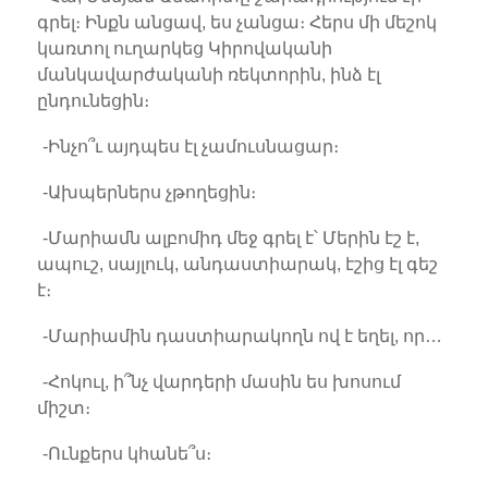
գրել։ Ինքն անցավ, ես չանցա։ Հերս մի մեշոկ
կառտոլ ուղարկեց Կիրովականի
մանկավարժականի ռեկտորին, ինձ էլ
ընդունեցին։
-Ինչո՞ւ այդպես էլ չամուսնացար։
-Ախպերներս չթողեցին։
-Մարիամն ալբոմիդ մեջ գրել է՝ Մերին էշ է,
ապուշ, սայլուկ, անդաստիարակ, էշից էլ գեշ
է։
-Մարիամին դաստիարակողն ով է եղել, որ…
-Հոկուլ, ի՞նչ վարդերի մասին ես խոսում
միշտ։
-Ունքերս կհանե՞ս։