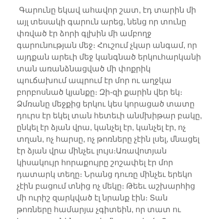
Գարունը եկավ ահավոր շատ, էդ տարին մի
այլ տեսակի գարուն արեց, նենց որ տունը
փռված էր ձորի գլխին մի ամբողջ
գարունության մեջ։ Հուշում չկար անգամ, որ
այդքան արեւի մեջ կանգնած երկուհարկանի
տան առանձնացված մի փոքրիկ
պուճախում ապրում էր մոր ու աղջկա
բորբոսնած կյանքը։ Զի-զի քարին վեր եկ։
Ձմռանը մեջքից երկու կես կորացած տատը
դուրս էր եկել տան հետեւի անմխիթար բակը,
ընկել էր ձյան վրա, կանչել էր, կանչել էր, ոչ
տղան, ոչ հարսը, ոչ թոռները չէին լսել, մնացել
էր ձյան վրա մինչեւ լույս։Առավոտյան
կիսակույր հորաքույրը շոշափել էր մոր
դատարկ տեղը։ Նրանց դուռը մինչեւ երեկո
չէին բացում տնից ոչ մեկը։ Թեեւ աշխարհից
մի ուրիշ զարկված էլ նրանք էին։ Տան
թոռները համարյա չգիտեին, որ տատ ու