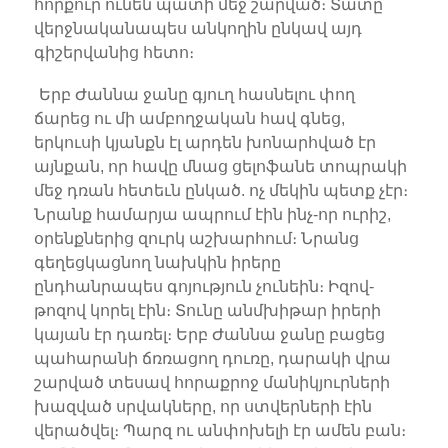
հորքուր ունեն պատի մեջ շարված։ Տատը
վերջնականապես անկողին ընկավ այդ
գիշերվանից հետո։
Երբ Ժաննա ջանը գյուղ հասնելու փող
ճարեց ու մի ամբողջական հավ գնեց,
երկուսի կյանքն էլ արդեն խոնարհված էր
այնքան, որ հավը մնաց ցելոֆանե տոպրակի
մեջ դռան հետեւն ընկած. ոչ մեկին պետք չէր։
Նրանք համարյա ապրում էին ինչ-որ ուրիշ,
օրենքներից զուրկ աշխարհում։ Նրանց
գեղեցկացնող նախկին իրերը
ընդհանրապես գոյություն չունեին։ Իզով-
թոզով կորել էին։ Տունը անմխիթար իրերի
կայան էր դառել։ Երբ Ժաննա ջանը բացեց
պահարանի ճռռացող դուռը, դարակի վրա
շարված տեսավ հորաքրոջ մանիկյուրների
խազված սրվակները, որ ստվերների էին
վերածվել։ Պարզ ու անփոխելի էր ամեն բան։