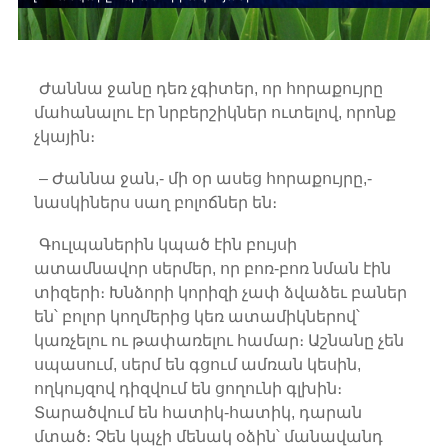
Ժաննա ջանը դեռ չգիտեր, որ հորաքույրը
մահանալու էր նրբերշիկներ ուտելով, որոնք
չկային։
– Ժաննա ջան,- մի օր ասեց հորաքույրը,-
նասկիներս սաղ բոլոճներ են։
Գուլպաներին կպած էին բույսի
ատամնավոր սերմեր, որ բոռ-բոռ նման էին
տիզերի։ Խնձորի կորիզի չափ ձվաձեւ բաներ
են՝ բոլոր կողմերից կեռ ատամիկներով՝
կառչելու ու թափառելու համար։ Աշնանը չեն
սպասում, սերմ են գցում ամռան կեսին,
ողկույզով դիզվում են ցողունի գլխին։
Տարածվում են հատիկ-հատիկ, դարան
մտած։ Չեն կպչի մենակ օձին՝ մանավանդ