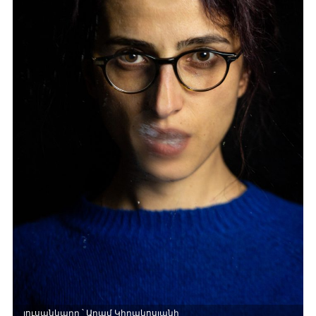
լուսանկարը ՝ Արամ Կիրակոսյանի