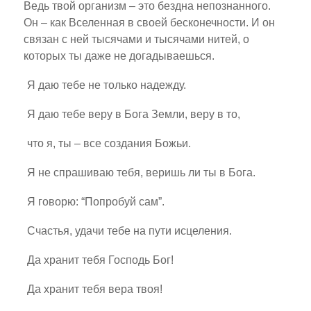
Ведь твой организм – это бездна непознанного.
Он – как Вселенная в своей бесконечности. И он
связан с ней тысячами и тысячами нитей, о
которых ты даже не догадываешься.
Я даю тебе не только надежду.
Я даю тебе веру в Бога Земли, веру в то,
что я, ты – все создания Божьи.
Я не спрашиваю тебя, веришь ли ты в Бога.
Я говорю: “Попробуй сам”.
Счастья, удачи тебе на пути исцеления.
Да хранит тебя Господь Бог!
Да хранит тебя вера твоя!