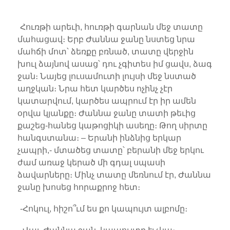
Հուռթի արեւի, հուռթի գարնան մեջ տատը
մահացավ։ Երբ Ժաննա ջանը նստեց նրա
մահճի մոտ՝ ձեռքը բռնած, տատը վերջին
խուլ ձայնով ասաց՝ դու չգիտես իմ ցավս, ձագ
ջան։ Նայեց լուսամուտի լույսի մեջ նստած
աղջկան։ Նրա հետ կարծես ոչինչ չէր
կատարվում, կարծես ապրում էր իր ամեն
օրվա կյանքը։ Ժաննա ջանը տատի թեւից
քաշեց-հանեց կաթոցիկի ասեղը։ Թող սիրտը
հանգստանա։ – Երանի ինձնից երկար
չապրի,- մտածեց տատը՝ բերանի մեջ երկու
ժամ առաջ կերած մի գդալ սպասի
ձավարները։ Մինչ տատը մեռնում էր, Ժաննա
ջանը խոսեց հորաքրոջ հետ։
-Հոկուլ, հիշո՞ւմ ես քո կապույտ ալբոմը։