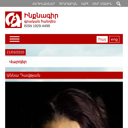
ՀԵՂԻՆԱԿՆԵՐ
ԳՐԱԴԱՐԱՆ
ԿԱՊ
ՄԵՐ ՄԱՍԻՆ
Ինքնագիր
գրական հանդես
ISSN 1929-4499
հայ
eng
21/03/2020
Վարդեր
Աննա Դավթյան