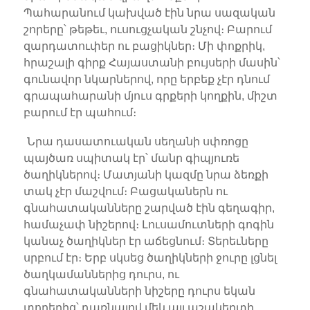
Պահարանում կախված էին նրա սազական
շորերը՝ թեթեւ, ուսուցչական շնչով։ Բարում
զարդատուփեր ու բացիկներ։ Մի փոքրիկ,
հրաշալի գիրք Հայաստանի բույսերի մասին՝
գունավոր նկարներով, որը երբեք չէր դնում
գրապահարանի մյուս գրքերի կողքին, միշտ
բարում էր պահում։
Նրա դասատուական սեղանի սփռոցը
պայծառ սպիտակ էր՝ մանր գիպյուռե
ծաղիկներով։ Մատյանի կազմը նրա ձեռքի
տակ չէր մաշվում։ Բացականերն ու
գնահատականները շարված էին գեղագիր,
համաչափ նիշերով։ Լուսամուտների գոգին
կանաչ ծաղիկներ էր աճեցնում։ Տերեւները
սրբում էր։ Երբ սկսեց ծաղիկների ջուրը լցնել
ծաղկամաններից դուրս, ու
գնահատականների նիշերը դուրս եկան
տողերից՝ դառնալով մեկ այլ աշակերտի