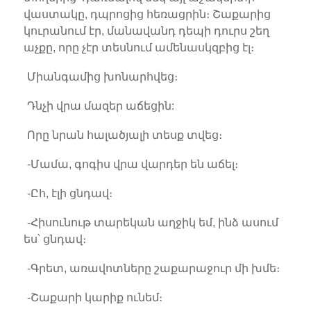
վաստակը, դպրոցից հեռացրին։ Շաքարից
կուրանում էր, մանավանդ դեպի դուրս շեղ
աչքը, որը չէր տեսնում ամենասկզբից էլ։
Միանգամից խոնարհվեց։
Դնչի վրա մազեր աճեցին:
Որը նրան հալածյալի տեսք տվեց։
-Մամա, գոգիս վրա վարդեր են աճել։
-Ըհ, էլի ցնդավ։
-Հիսունութ տարեկան աղջիկ եմ, ինձ ասում
ես՝ ցնդավ։
-Գրետ, առավոտները շաքարաջուր մի խմե։
-Շաքարի կարիք ունեմ։