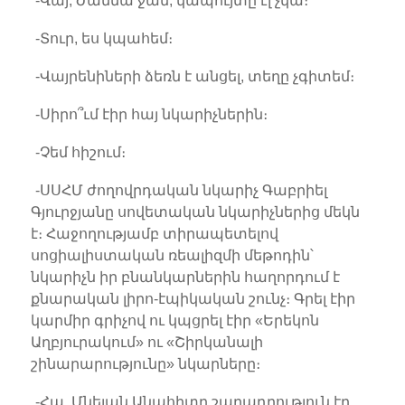
-Վայ, Ժաննա ջան, կապույտը էլ չկա։
-Տուր, ես կպահեմ։
-Վայրենիների ձեռն է անցել, տեղը չգիտեմ։
-Սիրո՞ւմ էիր հայ նկարիչներին։
-Չեմ հիշում։
-ՍՍՀՄ ժողովրդական նկարիչ Գաբրիել
Գյուրջյանը սովետական նկարիչներից մեկն
է։ Հաջողությամբ տիրապետելով
սոցիալիստական ռեալիզմի մեթոդին՝
նկարիչն իր բնանկարներին հաղորդում է
քնարական լիրո-էպիկական շունչ։ Գրել էիր
կարմիր գրիչով ու կպցրել էիր «Երեկոն
Աղբյուրակում» ու «Շիրկանալի
շինարարությունը» նկարները։
-Հա, Մնեյան Անահիտը շարադրություն էր