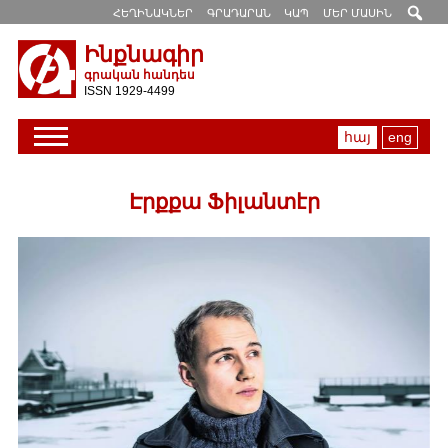
ՀԵՂԻՆԱԿՆԵՐ
ԳՐԱԴԱՐԱՆ
ԿԱՊ
ՄԵՐ ՄԱՍԻՆ
Ինքնագիր
գրական հանդես
ISSN 1929-4499
հայ
eng
Էրքքա Ֆիլանտէր