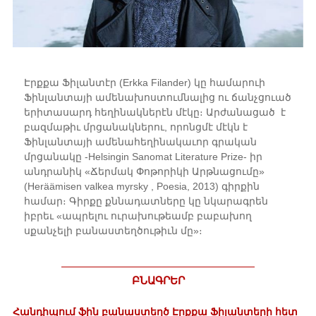
Էրքքա Ֆիլանտէր (Erkka Filander) կը համարուի
Ֆինլանտայի ամենախոստումնալից ու ճանչցուած
երիտասարդ հեղինակներէն մէկը։ Արժանացած է
բազմաթիւ մրցանակներու, որոնցմէ մէկն է
Ֆինլանտայի ամենահեղինակաւոր գրական
մրցանակը -Helsingin Sanomat Literature Prize- իր
անդրանիկ «Ճերմակ Փոթորիկի Արթնացումը»
(Heräämisen valkea myrsky , Poesia, 2013) գիրքին
համար։ Գիրքը քննադատները կը նկարագրեն
իբրեւ «ապրելու ուրախութեամբ բաբախող
սքանչելի բանաստեղծութիւն մը»։
ԲՆԱԳՐԵՐ
Հանդիպում ֆին բանաստեղծ Էրքքա Ֆիլանտերի հետ