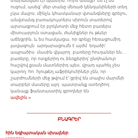
տարածված էր պատին: հորս ասեցի՝ ես էլ եմ
ուզում, ասեց՝ մեր տանը մեռած կենդանիների տեղ
չկա մայրս, մինչև կհասկանար վտանգները գրելու,
անվտանգ բառակույտերս սիրուն տառերով
արտագրում էր բլոկնոտի մեջ հետո բառերս
միսուարյուն ստացան, ժանիքներ ու թևեր
աճեցրին, և ես հասկացա, որ գրելը հեռացումիդ
լավագույն արդարացումն է այժմ եղածի՝
ապրածիս մասին վկայող բառերը հուդաներ են…
բառերը, որ ոտքերիդ ու ձեռքերիդ՝ ընդհանուր
հաշվով քսան մատներիդ պես, վրադ պահել չես
կարող: հո հյութեղ աֆրիկուհիներ չեն, որ
շարժումների մեջ թվում է՝ ցրիվ են տալիս մարմնի
տարբեր մասերը այդ պատրանք ստեղծող
կանայք ֆանտաստիկ գրողներ են
ավելին »
ԲՆԱԳՐԵՐ
հին եգիպտական սխալներ