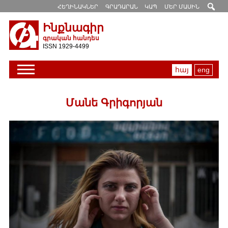
ՀԵՂԻՆԱԿՆԵՐ
ԳՐԱԴԱՐԱՆ
ԿԱՊ
ՄԵՐ ՄԱՍԻՆ
Ինքնագիր
գրական հանդես
ISSN 1929-4499
հայ
eng
Մանե Գրիգորյան