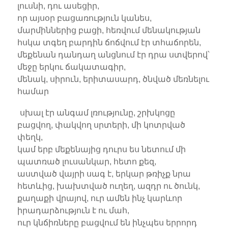
լուսնի, դու ասեցիր,
որ այսօր բացառություն կանես,
մարմիններից բացի, հեռվում մենակության
հսկա տգեղ բարդին ճոճվում էր տհաճորեն,
մեքենան դանդաղ անցնում էր դրա ստվերով՝
մեջը երկու ճակատագիր,
մենակ, սիրուն, երիտասարդ, ծնված մեռնելու
համար
սխալ էր անգամ լռությունը, շրխկոցը
բացվող, փակվող սրտերի, մի կոտրված
փեղկ,
կամ երբ մեքենայից դուրս ես նետում մի
պատռած լուսանկար, հետո քեզ,
աստված վայրի սագ է, երկար թռիչք նրա
հետևից, խախտված ուղեղ, ազդր ու ծունկ,
քաղաքի վրայով, ուր ամեն ինչ կարևոր
իրադարձություն է ու մահ,
ուր կնճիռները բացվում են ինչպես երրորդ