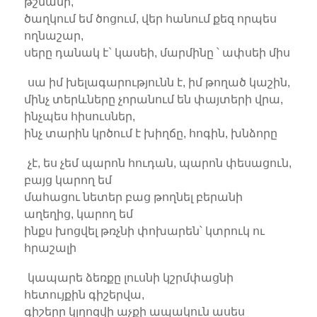
թշնամի,
ծաղկում եմ ծոցում, վեր հանում քեզ որպես
ողնաշար,
սերը դանակ է` կասեի, մարմինը ՝ ափսեի միս
սա իմ խելագարությունն է, իմ թողած կաշին,
մինչ տերևները չորանում են փայտերի վրա,
ինչպես հիսուսներ,
ինչ տարին կրծում է խիղճը, հոգին, խնձորը
չէ, ես չեմ պարոն հուդան, պարոն փեսացուն,
բայց կարող եմ
մահացու նետեր բաց թողնել բերանի
աղեղից, կարող եմ
ինքս խոցվել թռչնի փոխարեն՝ կտրուկ ու
հրաշալի
կապարե ձեռքը լուսնի կշրմփացնի
հետույքին գիշերվա,
գիշերը կլղոզվի աչքի ապակուն ասես