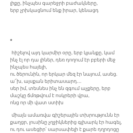
լիքը, ինչպես գարեջրի բաժակները,
երբ չրխկացնում ենք իրար, կենացդ
*
հիշելով այդ կարմիր օրը, երբ կյանքը, կամ
ինչ էլ որ դա լիներ, դեռ դողում էր բբերի մեջ
ինչպես հայելի,
ու ծերունին, որ երկար մեզ էր նայում, ասեց.
ա՜խ, այսքան երիտասարդ…
սեր իմ, տեսնես ինչ են զգում աչքերը, երբ
մաշկը ճմռթվում է ոսկրերի վրա,
ոնց որ մի վատ ստիխ
միայն ամառվա գիշերային տխրությունն էր
քաղցր, լուսինը չղջիկներից գլխարկ էր հագել,
ու դու ասեցիր՝ սարսափելի է քարե դղրդոցը