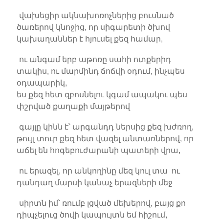
վախեցիր ակնախոռոչներից բուսնած
ծառերով կնոջից, որ սիգարետի ծխով
կախաղաններ է հյուսել քեզ համար,
ու անգամ երբ աթոռը սահի ոտքերիդ
տակիս, ու մարմինդ ճոճվի օդում, ինչպես
օդապարիկ,
ես քեզ հետ զբոսնելու կգամ ապակու պես
փշրված քաղաքի մայթերով
գայլը կինն է՝ արգանդդ ներսից քեզ խժռող,
թույլ տուր քեզ հետ վազել անտառներով, որ
աճել են հոգեբուժարանի պատերի վրա,
ու երազել, որ անկողինը մեզ կուլ տա ու
դանդաղ մարսի կանաչ երազների մեջ
սիրտն իմ՝ ռումբ լցված մեխերով, բայց քո
դիպչելուց ծովի կապույտն եմ հիշում,