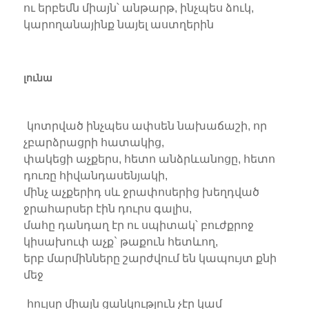
ու երբեմն միայն՝ անթարթ, ինչպես ձուկ,
կարողանայինք նայել աստղերին
լունա
կոտրված ինչպես ափսեն նախաճաշի, որ
չբարձրացրի հատակից,
փակեցի աչքերս, հետո անձրևանոցը, հետո
դուռը հիվանդասենյակի,
մինչ աչքերիդ սև ջրափոսերից խեղդված
ջրահարսեր էին դուրս գալիս,
մահը դանդաղ էր ու սպիտակ՝ բուժքրոջ
կիսախուփ աչք` թաքուն հետևող,
երբ մարմինները շարժվում են կապույտ քնի
մեջ
հույսը միայն ցանկություն չէր կամ