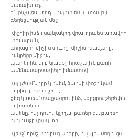
մառախուղ,
օ՜, ինչպես կոճղ, կոպիտ եմ ու տձև իմ
գեղեցկության մեջ
փշրիր ինձ ոսպնյակիդ վրա՝ որպես ահավոր
տեսարան,
գողացիր միջիս սուտը, միջիս խավարը,
ոսկրերը միջիս,
պահերին, երբ կյանքը հրաշալի է բառի
ամենասարսափելի իմաստով
այդժամ նորը կլինեմ, ծաղկի փոշի կամ
նորից ցեխոտ շուն,
քեզ կասեմ՝ տաքացրու ինձ, վերցրու շերեփն
ու խառնիր,
ամենը, ինչ դուրս կլողա, բառեր են, բառեր,
խխունջի փակ տուն
վերջ՝ հրմշտոցին դարերի, ինչպես մեդուզա