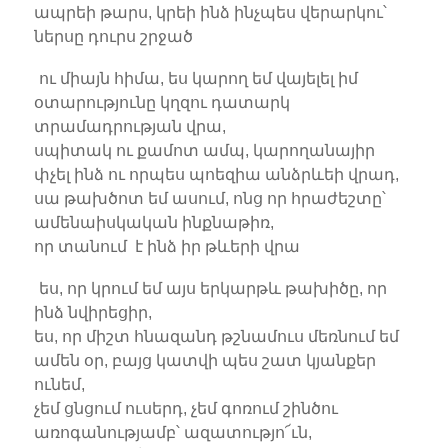
ապրեի թարս, կրեի ինձ ինչպես վերարկու՝
ներսը դուրս շրջած
ու միայն հիմա, ես կարող եմ վայելել իմ
օտարությունը կղզու դատարկ
տրամադրության վրա,
սպիտակ ու քամոտ ամպ, կարողանայիր
փչել ինձ ու որպես պոեզիա անձրևեի վրադ,
սա թախծոտ եմ ասում, ոնց որ հրաժեշտը՝
ամենաիսկական ինքնաթիռ,
որ տանում է ինձ իր թևերի վրա
ես, որ կրում եմ այս երկարթև թախիծը, որ
ինձ նվիրեցիր,
ես, որ միշտ հնազանդ թշնամուս մեռնում եմ
ամեն օր, բայց կատվի պես շատ կյանքեր
ունեմ,
չեմ ցնցում ուսերդ, չեմ գոռում շինծու
առոգանությամբ՝ ազատությո՜ւն,