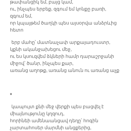
թափանցիկ եմ, բայց կամ,
ու, ինչպես երբեք, զգում եմ կոնքը բառի,
զգում եմ,
որ կպայթեմ ծաղկի պես այսօրվա անձրևից
հետո
երբ մահը՝ մատնաչափ արքայադուստր,
կքնի ականջախեցու մեջ,
ու ես կսուզվեմ ձկների համր դարաշրջանի
միջով՝ ծանր, ինչպես քար,
առանց աղոթք, առանց անուն ու առանց աչք
*
կապույտ քնի մեջ վերքի պես բացվել է
միայնությունը կղզուդ,
հորինեի ամենաանցավ դեղը՝ հոգին
չարտահոսեր մարմնի անցքերից,