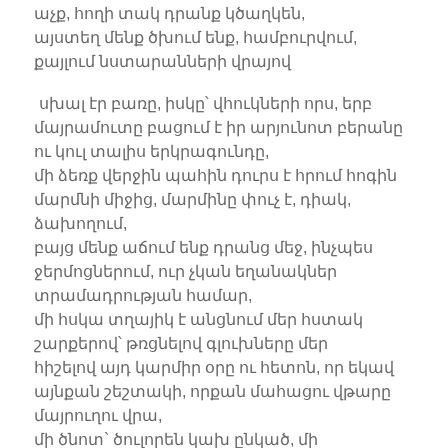
աչք, հողի տակ դրանք կծաղկեն,
այստեղ մենք ծխում ենք, համբուրվում,
քայլում նստարանների վրայով
սխալ էր բառը, իսկը՝ վհուկների որս, երբ
մայրամուտը բացում է իր արյունոտ բերանը
ու կուլ տալիս երկրագունդը,
մի ձեռք վերջին պահին դուրս է հրում հոգին
մարմնի միջից, մարմինը փուչ է, դիակ,
ձախողում,
բայց մենք աճում ենք դրանց մեջ, ինչպես
ջերմոցներում, ուր չկան եղանակներ
տրամադրության համար,
մի հսկա տղայիկ է անցնում մեր հստակ
շարքերով՝ թռցնելով գլուխները մեր
հիշելով այդ կարմիր օրը ու հետոն, որ եկավ
այնքան շեշտակի, որքան մահացու վթարը
մայրուղու վրա,
մի ծնոտ` ծուլորեն կախ ընկած, մի