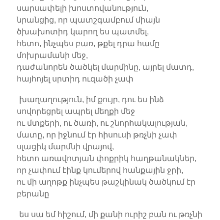
սարսափելի խոստովանություն,
նրանցից, որ պատշգամբում միայն
ծխախոտիդ կարող ես պատմել,
հետո, ինչպես բառ, թքել դրա համը
մոխրամանի մեջ,
դաժանորեն ծածկել մարմինը, այրել մատդ,
հայհոյել սրտիդ ուզածի չափ
խաղաղություն, իմ քույր, դու ես ինձ
սովորեցրել ապրել մեղքի մեջ
ու մտքերի, ու ծառի, ու շնորհակալության,
մատը, որ իջնում էր հիսուսի թռչնի չափ
սլացիկ մարմնի վրայով,
հետո առավոտյան փոքրիկ հաղթանակներ,
որ չափում էինք կումերով հանքային ջրի,
ու մի աղոթք ինչպես թաշկինակ ծածկում էր
բերանը
ես սա եմ հիշում, մի քանի ուրիշ բան ու թռչնի