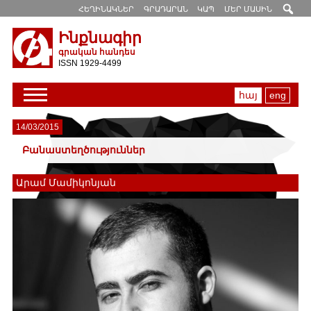
ՀԵՂԻՆԱԿՆԵՐ
ԳՐԱԴԱՐԱՆ
ԿԱՊ
ՄԵՐ ՄԱՍԻՆ
Ինքնագիր
գրական հանդես
ISSN 1929-4499
հայ
eng
14/03/2015
Բանաստեղծություններ
Արամ Մամիկոնյան