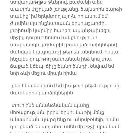
ստվարաթղթե թևերով, բաժակի պես
պատին փշրված լռությանը, ձայներին բարձի
տակից՝ իմ երկմտող այո-ն, որ ասում եմ
ժամին այս ինքնասպան երկրաշարժի,
լիթիումի կարմիր հաբեր, ականջախեցու
միջից դուրս է հոսում անքնությունը,
պարանոցի կամարին բացված խռիկներով
մահվան կապույտ շիթեր են անցնում, հսկա,
ինչպես ցուլ, թող սատանան ինձ կուլ տա,
ճաքած կճեպ, ճիչը ծանր ծննդի, ծնվում եմ
նոր ձևի մեջ ու միայն հիմա
քեզ հետ ես զգում եմ փաթիլի թեթևությունը
մատներիս բարձիկներին
տուր ինձ անանձնական պահը
մոռացության, իբրև երկու կաթիլ մենք
անսահման պարզ ենք ու անըմբռնելի, հիմա
դու քնած ես արյանս ամեն մի բջջի վրա կամ