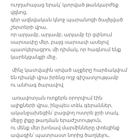
ուղղահայաց երակ՝ կտրված թանկարժեք
վզնոց,
գեր ազնվական կնոջ պարանոցի ծալծլված
շերտերի վրա,
որ արյամբ, արյամբ, արյամբ էր ցփնում
սարսափը մեր, բայց սարսափ ասելով
պատկերացրու մի դիմակ, որ հագնում ենք
կարեկցանքի մեջ,
մինչ կատվային սրված աչքերը հարձակվում
են դիակի վրա իրենց ողջ գիշատչությամբ
ու անհագ ծարավով
առավոտյան ոտքերն օրորվում էին
ալիքների վրա, ինչպես տձև գերաններ,
ականջախեցին՝ բացվող ոստրե ջրի տակ,
մեջը լիքը թաղման երաժշտություն,
ու մենք մեր խոնավ մարմինները փռեցինք
ավազին՝ պատրաստ նորից ծաղկելու,