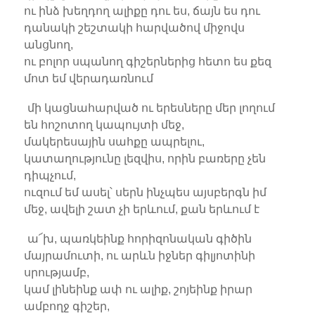
ու ինձ խեղդող ալիքը դու ես, ճայն ես դու
դանակի շեշտակի հարվածով միջովս
անցնող,
ու բոլոր սպանող գիշերներից հետո ես քեզ
մոտ եմ վերադառնում
մի կացնահարված ու երեսները մեր լողում
են հոշոտող կապույտի մեջ,
մակերեսային սահքը ապրելու,
կատաղությունը լեզվիս, որին բառերը չեն
դիպչում,
ուզում եմ ասել՝ սերն ինչպես այսբերգն իմ
մեջ, ավելի շատ չի երևում, քան երևում է
ա՜խ, պառկեինք հորիզոնական գիծին
մայրամուտի, ու արևն իջներ գիլյոտինի
սրությամբ,
կամ լինեինք ափ ու ալիք, շոյեինք իրար
ամբողջ գիշեր,