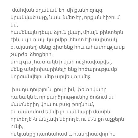
մահվան եղանակ էր, մի քանի զույգ
կրակված աչք, նաև ձմեռ էր, որքան հիշում
եմ,
համենայն դեպս ձյուն չկար, միայն բինտերն
էին սպիտակ, կարմիր, հետո էլի սպիտակ,
օ, այստեղ, մենք գիտենք հուսահատությամբ
շարժել ձեռքերը,
փուլ գալ հատակն ի վար ու չհավաքվել,
մենք անփոխարինելի ենք հոժարությամբ
կործանվելու մեր արվեստի մեջ
խաղաղություն, քույր իմ, փետրվարը
դանակն է, որ բարձրությունից ճոճում ես
մատներիդ վրա ու բաց թողնում,
ես պատմում եմ մի լուսանկարի մասին,
որտեղ է.-ն անչափ ներող է, ու մ.-ն քո աչքերն
ունի,
ու կյանքը դառնահամ է, հանդիսավոր ու