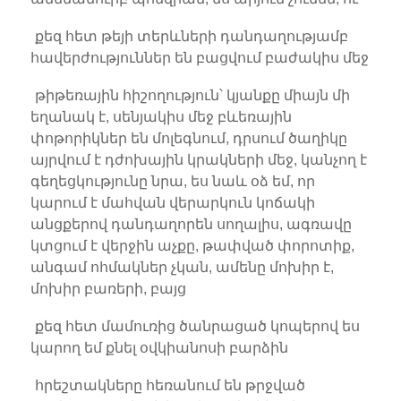
քեզ հետ թեյի տերևների դանդաղությամբ
հավերժություններ են բացվում բաժակիս մեջ
թիթեռային հիշողություն՝ կյանքը միայն մի
եղանակ է, սենյակիս մեջ բևեռային
փոթորիկներ են մոլեգնում, դրսում ծաղիկը
այրվում է դժոխային կրակների մեջ, կանչող է
գեղեցկությունը նրա, ես նաև օձ եմ, որ
կարում է մահվան վերարկուն կոճակի
անցքերով դանդաղորեն սողալիս, ագռավը
կտցում է վերջին աչքը, թափված փորոտիք,
անգամ ոհմակներ չկան, ամենը մոխիր է,
մոխիր բառերի, բայց
քեզ հետ մամուռից ծանրացած կոպերով ես
կարող եմ քնել օվկիանոսի բարձին
հրեշտակները հեռանում են թրջված