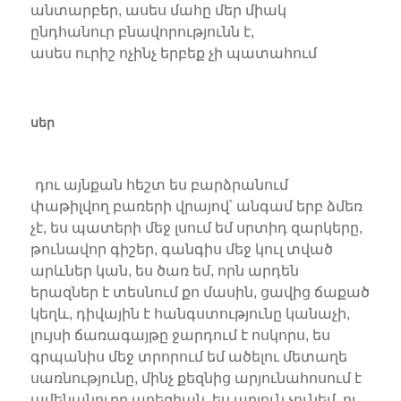
անտարբեր, ասես մահը մեր միակ
ընդհանուր բնավորությունն է,
ասես ուրիշ ոչինչ երբեք չի պատահում
սեր
դու այնքան հեշտ ես բարձրանում
փաթիլվող բառերի վրայով՝ անգամ երբ ձմեռ
չէ, ես պատերի մեջ լսում եմ սրտիդ զարկերը,
թունավոր գիշեր, գանգիս մեջ կուլ տված
արևներ կան, ես ծառ եմ, որն արդեն
երազներ է տեսնում քո մասին, ցավից ճաքած
կեղև, դիվային է հանգստությունը կանաչի,
լույսի ճառագայթը ջարդում է ոսկորս, ես
գրպանիս մեջ տրորում եմ ածելու մետաղե
սառնությունը, մինչ քեզնից արյունահոսում է
ամենանուրբ պոեզիան, ես արյուն չունեմ, ու