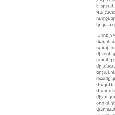
է, երջան
Գալէնտէ
ուրիշներ
կողմէս գ
Սիրելի 
մասին ա
պիտի ու
միջոցնե
առանց բ
մը անգա
երջանիկ
recordը 
Վազգէնի
Վարդգէս
միշտ կա
օդը ցնդե
վաղուան