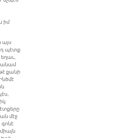
ն իմ
 այս
նդ պէտք
 եղաւ,
ողանամ
թէ քանի
Ինծմէ
ին
պէս,
իկ
պէտքերը
ւան մէջ
 գոնէ
 միայն