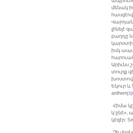
ապրուստ
մենակ իմ
հասցէով
Վարդան
լինելէ 
բաղդը ն
կարօտի:
իսկ ապա
հարուած
Արիւնս 
տուրք վճ
խոստովան
Եկուր 
anthem
[3]
Հիմա կը
կ’ընէ»,
կէզէր: Smi
Չի մոռ