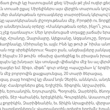
ռ լիուլի կը հատուցանէ քեզ: Միայն թէ չեմ ուզեր քե
ւն տուած ըլլալ: Սիրելիներս այս վերջին տարուան կո
, մեր մանկութեան դրուագները տարօրինակ կերպով
 կը պատկերանան յիշողութեանս մէջ, Բրոթիի ու Տորք
 անմեղունակ օրերը: «Մանկութեան օրեր, ինչո՞ւ շու
էլ չէք դառնալու»: Մեր կորսնուցած տղաքը յաճախ եր
իկը, Հրանդը, Զայրմայրը, Ալեքսանը, Ազգանուշը, Տրդ
Վաղինակը, Միհրանը եւ այլն: Ինձ կը թուի թ՝ հիմա անո
քան ողջ սիրելիներուս: Գաբօ ջան, անցեալները յանկա
 թէ ինչպէս 10 թուին օճախը վառեցինք եւ բիացան իրա
նչպէս կը խնդար: Այս սոսկալի վիճակիս մէջ ես ալ վեր
ացեր եմ: Տիգօ, միթե՞ զուր տեղը «պաշըմա» կ՚ երգէի:
 մէջ բոլորովին քայքայուեցայ, 20 տարի ծերացայ,
այ, բայց հոգիով կը մնամ նոյն Չերին, աննկուն, անդե
ջ: Համբոյրներս քեզ, Եղիշէին, Տիգոյին, Արշաւիրին,
ին, Երուանդին, Եդուրադին, Պօղոսին, Զարեհին, ծնող
րին, Տէր Վահանին, երէցկինին, Գուրգենին, Ասատուրի
 քոյրիկին, Զարիֆեանին, եւ Տիկին Արաքսիին, վերջ
նձ հարցնողներուն: Վարդանոյշին գրեցէք երբեմն: Երան