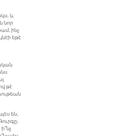
կս, և
ն նոր
ամ, ինչ
կնէի եթէ
տական
անս
ալ
ով թէ
րձութեան
չպէս են,
 Գուրգը,
 ի՞նչ
 ի՞նչպէս