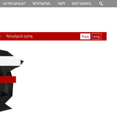
ՀԵՂԻՆԱԿՆԵՐ
ԳՐԱԴԱՐԱՆ
ԿԱՊ
ՄԵՐ ՄԱՍԻՆ
ց
Գրական բլոգ
հայ
eng