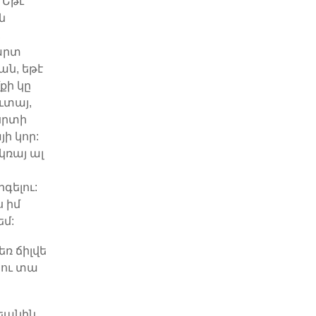
 Եթէ
ն
,
արտ
ան, եթէ
քի կը
ւտայ,
սրտի
ի կոր:
ռայ ալ
գելու:
 իմ
եմ:
եռ ճիլվե
Պու տա
եանին