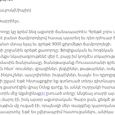
աւլոսկ(Սիպիր)
Գաբրիէլս,
տողը կը գրեմ ձեզ աքսորի ճանապարհէս: Գրեթէ չորս 
է բանտ ճամբորդելով հասայ այստեղ եւ դեռ դժուար
անտ մտայ ելայ եւ գրեթէ 9000 քիլոմեթր ճամբորդեցի,
 շրջանին գրեթէ քառորդը: Ֆիզիքական եւ հոգեկան
նքս նկարագրութենէ վեր է, բայց իմ կողմէս տկարութ
դ մասին ծանրանալը, ծանօթացանք Ռուսաստանի գրեթ
ն հետ՝ ռուսներ, վրացիներ, լեզկիներ, թաթարներ, օսե
, ինկուշներ, պաշղիրներ, իւզպէկներ, եւալյն: Ես ղըրղը
ի ըլլամ: Եթէ հետաքրքիր եք գտնուած տեղս գիտնալու
յ քարտէզին վրայ Օմսք գտէք, եւ անկէ ուղղակի հարա
ին մէջ Աքմոլինսք
ըսուած տեղը: Անցեալ տարի այ
[1]
 մարդ էի, իսկ այսօր աքսորական: Գաբօ ջան, քեզմէ թ
թիւն մը ուզած էի, որպեսզի մեր Վազգէնը կարողան
աւարտել: Եթէ ես չվերապրիմ հատուցանելու, անիկա