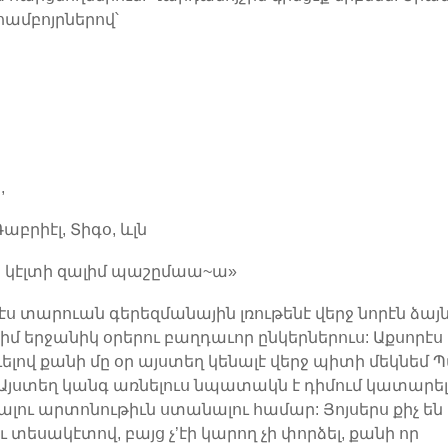
ամբոյրներով՝
5
,
Գաբրիէլ, Տիգօ, ևլն
էր կէլտի զալիմ պաշըմաա~ա»
կէս տարուան գերեզմանային լռութենէ վերջ նորէն ձայ
իմ երջանիկ օրերու բաղդաւոր ընկերներուս: Աքսորէս
լով քանի մը օր այստեղ կենալէ վերջ պիտի մեկնեմ 
 Այստեղ կանգ առնելուս նպատակն է դիմում կատարել`
լլալու արտոնութիւն ստանալու համար: Յոյսերս քիչ են
ւ տեսակէտով, բայց չ’էի կարող չի փորձել, քանի որ