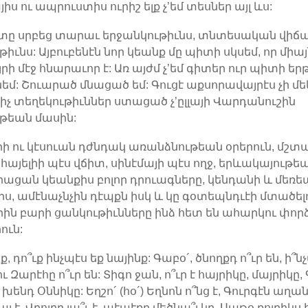
ս ու ապրուստիս ուրիշ ելք չ’եմ տեսներ այլ ևս:
էտը սրբեց տարաւ երջանկութիւնս, տնտեսական վիճա
իւնս: Այբուբենէն նոր կեանք մը պիտի սկսեմ, որ միայ
րի մէջ հնարաւոր է: Առ այժմ չ’եմ գիտեր ուր պիտի երթ
եմ: Շուարած մնացած եմ: Գուցէ աքսորավայրէս չի մե
չ տեղեկութիւններ ստացած չ’ըլլայի Վարդանուշին
թեան մասին:
րի ու կէսուան դժնդակ առանձնութեան օրերուն, մշ
 հայելիի պէս վճիտ, սինէմայի պէս ողջ, երևակայութե
ցան կեանքիս բոլոր դրուագները, կենդանի և մեռե
րս, ամէնաչնչին դէպքն իսկ և կը գօտեպնդւէի մտածել
որին բարի ցանկութիւնները ինձ հետ են ահարկու փո
ուն:
, դո՞ւք ինչպէս եք նայինք: Գաբօ´, ծնողքդ ո՞ւր են, ի՞ն
ւ Զարէհը ո՞ւր են: Տիգո ջան, ո՞ւր է հայրիկը, մայրիկը,
խենդ Օննիկը: Եղշո´ (հօ´) Եղնոն ո՞նց է, Գուրգէն աղան
այ է, Վրոյրը լա՞ւ է, պէպէքը մեծնա՞յ կը, Սաթօ քոյրիկս