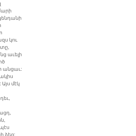
զ
շմարի
 կենդանի
ի
տ
ազս կու
ատը,
նց աւելի
րծ
ր անցաւ:
մակիս
 Այս մէկ
դեւ,
ացդ,
ն,
ապէս
ի ձեզ: