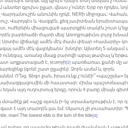
 ճարելու առիթ, այլ գլուխ դնելու տեղ անգամ չ’ունեմ:
 անտեր գլուխս ըլլար, վնաս չ’ունէր: Երբ որ ղրկես, նոյ
 Վարդանուշին անունին ղրկէ, NERի միջոցաւ: Վահան
ուշ, Վարդգէս և Վազգէն, քեզ յաւիտեան երախտապ
զատ, ուժերնին միացուցած պարտքին տակէն շուտ կ’ելլ
որէն բարեհաճի ժպտի մեզ: Առողջութիւնս լուրջ խնամ
 Սրտիս վիճակը ամէն մէկ ժամս փեար «համարիչ» կո
գայ ամէն մէկ վայրկեանս` խնդիր: Այնտեղ 5 անգամ 
 ունեցայ, առանց մնաք բարովի աբալ թափալ կ’երթայ
շատ աղքատացած է, scurnyի
պառճառաւ քանի մը ակ
[2]
արեցինք (գոնէ շատ ըլլային): Զորն ասեմ և զորն
եմ: Ո՞նց, Տիգո ջան, իրաւունք չ’ունէի՞ «պաշըմա» եր
և նախազգացումին մի հաւատար: Հիմա պաշտօնապէս
ս եղան այդ ուղուրսուզ երգը, որուն 4 բառը միայն գիտ
 մտածէք թէ «աշք օլսուն ի~նչ տրամադրութիւն է, որ դ
 ազատ է այդ տարդէն լաւ եմ: Սկաուդ չի յուսահատիր: 
le, man! The lowest ebb is the turn of the tide
:
[4]
նամ ըսելու որ պատմութեան դասի ժամանակ Նաթան