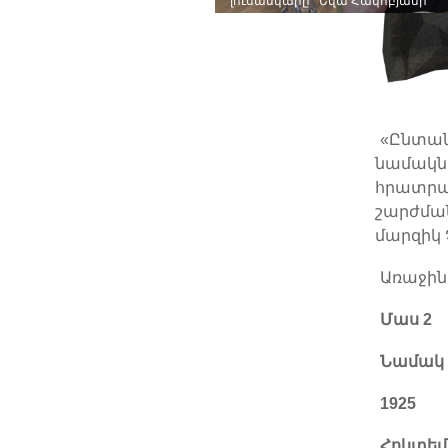
լուսանկարը ՝ Եվա Հակոբյանի
«Ընտան
նամակնե
հրատրակ
շարժման
մարզիկ 
Առաջին
Մաս 2
Նամակ
1925
Հոկտեմ