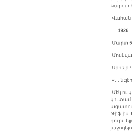
Կարօտ հ
Վահան
1926
Մարտ 
Մոսկվա
Սիրելի 
«… նէլ
Մէկ ու 
կուտամ 
ազատուե
Թիֆլիս:
դուրս ե
յաջողելո