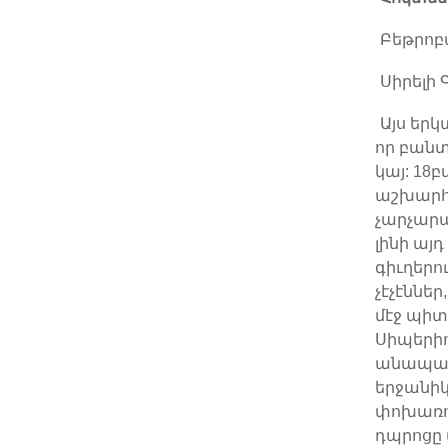
Բեթրոբ
Սիրելի 
Այս երկ
որ բանտ
կայ: 18բ
աշխարհի
չարչարա
լինի այ
գիւղերու
չէչէններ
մէջ պիտ
Սիպերիո
անապատ
երջանիկ
փոխառու
դպրոցը 