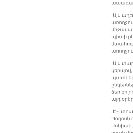
ապագայի
Այս աղ
առողջութ
միջավայ
պիտի ըն
մտահոգի
առողջու
Այս տա
կերպով,
պատկերա
ընկերնե
ձեր բոլ
այդ օրեր
Է~, տղաք
Պօղոսն ո
Սոնիան, 
ջուրի վր