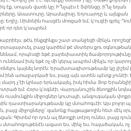
իկ էք, սոպան վառե կը: Ի՞նչպէս է Տփենցը, ի՞նչ եղան
րները, Ասատուրը, Արամայիսը, Եդուարդը և այնքան
ը: Եղիշ, Սիմօնին հասցէն մոռցած եմ, կ’ուզէի գրել: Դու
րէ որ դեռ կ’ապրեմ:
Գաբրիէլս, թէև ինքզինքս շատ տանջեցի մինչև որոշեցի
րտայայտւել, բայց կարծեմ թէ մօտերս քու օգնութեա
նենամ, որպէսզի եթէ բարեփաստիկ ճամբորդութիւնը
ր ունենամ իսկ եթէ ոչ մի կերպ ապրեմ մինչև որ կար
ռնելու կայնել նորէն: Երախտագիտութեամբ կը յիշեմ 
մ ինձ առաջարկած ես, բայց այն ատեն պէտք չունէի: 
 մարդ չ’էի կրնար երևակայել, իսկ հիմա Յոբ Երանելի
կոտրած եմ: Հօրս կ’օգնէի, Վարդանուշին ծնողքին նոյն
ն ուսմունքին միջոցներ կուտայի, անզուգական փոքր
ին դաստիարակութեամբ կը մտահոգւէի: Այս բոլոր 
ն, բայց միջոցները` զանոնք հայթայթողին հետ մէկ օր
ցան: Գիտեմ որ դուն ալ ծնողքի տէրդ ունես, բայց դուն
 մտահոգութենէն ազատ ես, մինչ ես, հալածական, ոչ