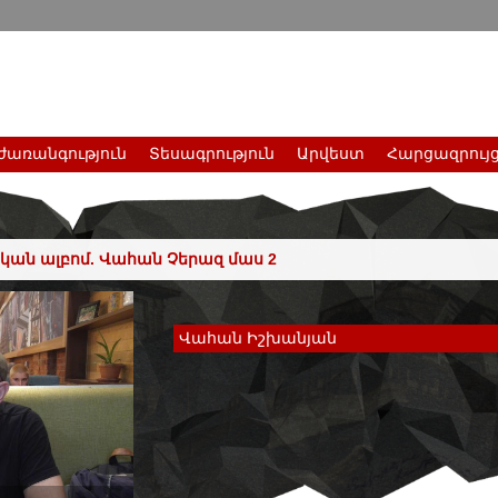
ժառանգություն
Տեսագրություն
Արվեստ
Հարցազրույ
ան ալբոմ. Վահան Չերազ մաս 2
Վահան Իշխանյան