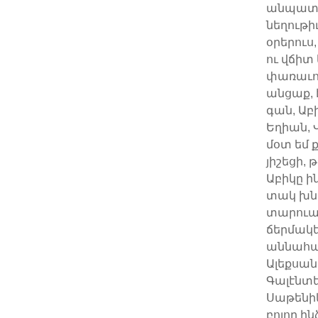
անպատճա
նեղութի
օրերուս
ու վճիտ
փառաւոր
անցաք, 
գան, Աբ
Եղիան, 
մօտ եմ 
յիշեցի,
Աբիկը ի
տակ խնդ
տարուան
ճերմակեց
աննահան
Ալեքսան
Գալէնտե
Սաթենիկ
բոլոր ի