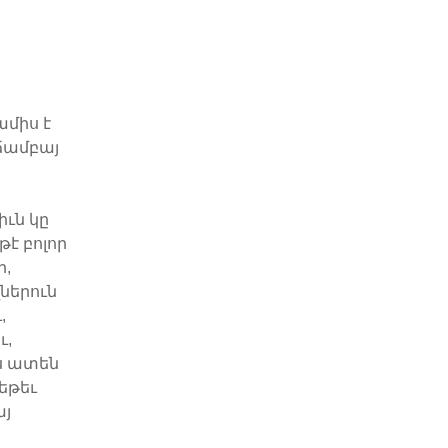
ամիս է
 ճամբայ
իւն կը
է բոլոր
ր,
զներուն
,
ւ,
ս ատեն
եթեւ
այ