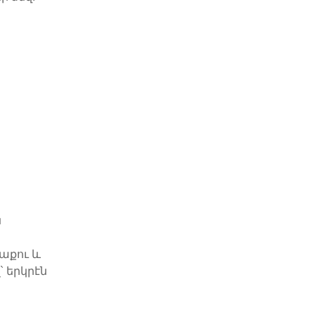
ն
Պաքու և
 երկրէն