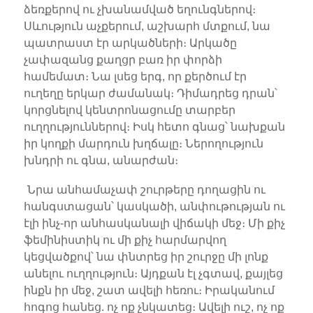
ձեռքերով ու չխանամված եղունգներով։
Սևություն աչքերում, աշխարհ մտքում, նա
պատրաստ էր արկածների։ Արկածը
չափազանց քաղցր բառ իր փորձի
համեմատ։ Նա լսեց երգ, որ քերծում էր
ուղեղը երկար ժամանակ։ Դիմադրեց դրան՝
կորցնելով կենտրոնացումը տարբեր
ուղղություններով։ Իսկ հետո գնաց՝ նախքան
իր կողքի մարդուն խղճալը։ Ներողություն
խնդրի ու գնա, անարժան։
Նրա անհամաչափ շուրթերը դողացին ու
հանգստացան՝ կասկածի, անփութության ու
էլի ինչ-որ անհասկանալի վիճակի մեջ։ Մի քիչ
ֆեմինիստիկ ու մի քիչ հարմարվող
կեցվածքով՝ նա փնտրեց իր շուրջը մի լոնք
անելու ուղղություն։ Այդքան էլ չգտավ, քայլեց
ինքն իր մեջ, շատ ավելի հեռու։ Իրականում
հոգոց հանեց. ոչ ոք չնկատեց։ Ավելի ուշ, ոչ ոք