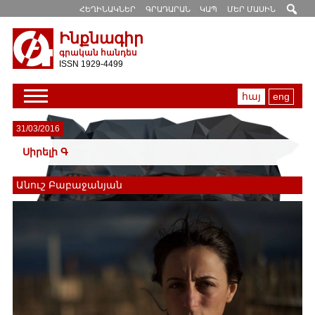
ՀԵՂԻՆԱԿՆԵՐ
ԳՐԱԴԱՐԱՆ
ԿԱՊ
ՄԵՐ ՄԱՍԻՆ
Ինքնագիր
գրական հանդես
ISSN 1929-4499
հայ
eng
31/03/2016
Սիրելի Գ
Անուշ Բաբաջանյան