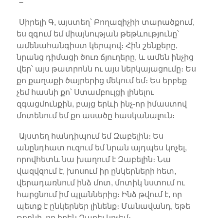
–
Սիրելի Գ, այստեղ՝ Բողազիչիի տարածքում,
ես զգում եմ միայնության թեթևությունը՝
ամենահանգիստ կերպով։ Հին շենքերը,
նրանց դիմացի ծուռ ճյուղերը, և ամեն ինչից
վեր՝ այս թատրոնն ու այս ներկայացումը։ Ես
քո քաղաքի ծայրերից մեկում եմ։ Ես երբեք
չեմ հասնի քո՝ Ստամբուլցի լինելու
զգացմունքին, բայց երևի ինչ-որ իմաստով
մոտենում եմ քո ասածը հասկանալուն։
Այստեղ հանդիպում եմ Զաբելին։ Ես
անընդհատ ուզում եմ նրան այդպես կոչել,
որովհետև նա խաղում է Զաբելին։ Նա
վազվզում է, խոսում իր ընկերների հետ,
վերադառնում ինձ մոտ, մոտիկ նստում ու
հարցնում իմ պլաններից։ Ինձ թվում է, որ
պետք է ընկերներ լինենք։ Մանավանդ, եթե
թողնի, որ իրեն Զաբել կոչեմ։