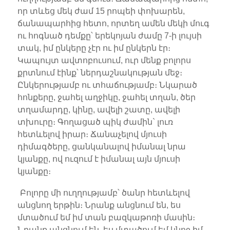
որ տևեց մեկ ժամ 15 րոպեի փոխարեն,
ճանապարհից հետո, որտեղ ամեն մեկի մուգ
ու հոգնած դեմքը՝ երեկոյան ժամը 7-ի լույսի
տակ, իմ ընկերը չէր ու իմ ընկերն էր։
Կապույտ ավտոբուսում, ուր մենք բոլորս
քրտնում էինք՝ ներդաշնակության մեջ։
Ընկերությամբ ու տհաճությամբ։ Նկարած
հոնքերը, ջահել աղջիկը, ջահել տղան, ծեր
տղամարդը, կինը, ավելի շատը, ավելի
տխուրը։ Գողացած պիկ ժամին` լուռ
հետևելով իրար։ Ճանաչելով մյուսի
դիմագծերը, ցանկանալով իմանալ նրա
կյանքը, ով ուզում է իմանալ այն մյուսի
կյանքը։
Բոլորը մի ուղղությամբ՝ ծանր հետևելով
անցնող երթին։ Նրանք անցնում են, ես
մտածում եմ իմ տան բազկաթոռի մասին։
Նրանք անցնում են, ես մտածում եմ կնոջ իմ