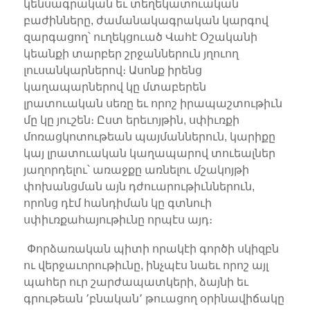
կենսագրական եւ տեղեկատուական
բաժինները, ժամանակագրական կարգով
զարգացող՝ ուղեկցուած Վահէ Օշականի
կեանքի տարբեր շրջաններուն յղուող
լուսանկարներով։ Ասոնք իրենց
կաղապարներով կը մտաբերեն
լրատուական սեռը եւ որոշ իրապաշտութիւն
մը կը յուշեն։ Ըստ երեւոյթին, սփիւռքի
մոռացկոտութեան պայմաններուն, կարիքը
կայ լրատուական կաղապարով տուեալներ
յաղորդելու՝ առաջքը առնելու մշակոյթի
փոխանցման այն դժուարութիւններուն,
որոնց դէմ հանդիման կը գտնուի
սփիւռքահայութիւնը որպէս այդ։
Փորձառական պիտի որակէի գործի սկիզբն
ու վերջաւորութիւնը, ինչպէս նաեւ որոշ այլ
պահեր ուր շարժապատկերի, ձայնի եւ
գրութեան ՚բնական՚ թուացող օրինավիճակը