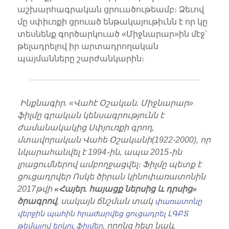
աշխարհագրական ցրուածութեամբ։ Ձեւով
մը սփիւռքի ցրուած ենթակայութիւնն է որ կը
տեսնենք գործարկուած «Միջնարար»ին մէջ՝
թելադրելով իր արտադրողական
պայմանները շարժանկարին։
Ինքնագիր. «Վահէ Օշական. Միջնարար»
ֆիլմը գրական կենսագրությունն է
ժամանակակից Սփյուռքի գրող,
մտավորական Վահե Օշականի(1922-2000), որ
նկարահանվել է 1994֊ին, ապա 2015֊ին
լրացումներով ամբողջացվել։ Ֆիլմը պետք է
ցուցադրվեր Ոսկե ծիրան կինոփառատոնին
2017թվի
«Հայեր. հայացք ներսից և դրսից»
ծրագրով
, սակայն ճնշման տակ
փառատոնը
վերջին պահին հրաժարվեց ցուցադրել ԼԳԲՏ
, որոնց հետ նաև
թեմայով երկու ֆիլմեր