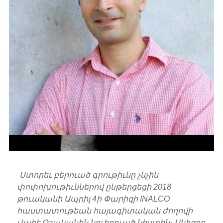
Ստորեւ բերուած գրութիւնը չնչին
փոփոխութիւններով ընթերցեցի 2018
թուականի Ապրիլ 4ի Փարիզի INALCO
հաստատութեան հայագիտական ժողովի
Վահէ Օշականին նուիրուած նիստին։ Սկիզբը