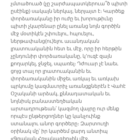
չմտածուած (չը շարժապատկերուա՞ծ պիտի
ըսէինք) սակայն ներկայ, ներյայտ է։ Կարծեք
փորձառականը իր ուժը եւ խորութիւնը
պիտի չկարենար ընել առանց նոյն գործին
մէջ մօտիկէն շփուելու, հպուելու,
ներթափանց(ու)ելու աւանդական
լրատուականին հետ եւ մէջ, որը իր հերթին
չընդունիր փորձառականը, կ՚ուզէ զայն
քողարկել, ջնջել, սպառել։ Դժուար չէ նաեւ
ցոյց տալ որ լրատուականին եւ
փորձառականին միջեւ առկայ եւ առկախ
պրկումը կազմաւորիչ առանցքներէն է Վահէ
Օշականի արձակ, քննադատական եւ
նոյնիսկ բանաստեղծական
արտադրութեան՝ կազմող վայրը ուր մենք
որպէս ընթերցողներ կը կանչուինք
ստանալու անոր գործերը։ Զարտուղի
օրինակ մը՝ իր կարծեմ ցարդ անտիպ
«Գրական Հռչակագիր»ին մէջ,