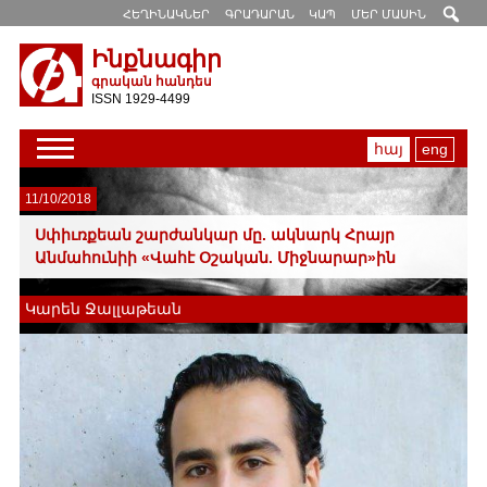
ՀԵՂԻՆԱԿՆԵՐ
ԳՐԱԴԱՐԱՆ
ԿԱՊ
ՄԵՐ ՄԱՍԻՆ
Ինքնագիր
գրական հանդես
ISSN 1929-4499
հայ
eng
11/10/2018
Սփիւռքեան շարժանկար մը. ակնարկ Հրայր
Անմահունիի «Վահէ Օշական. Միջնարար»ին
Կարեն Ջալլաթեան