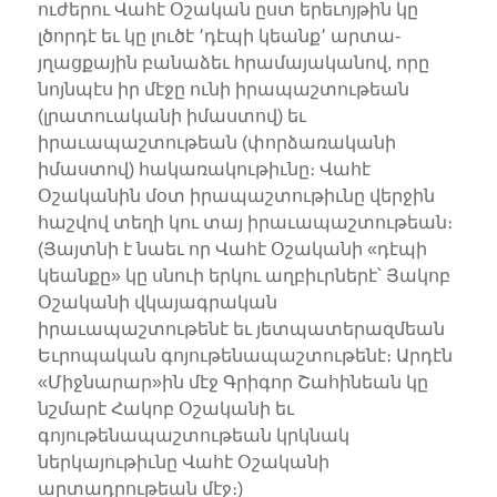
ուժերու Վահէ Օշական ըստ երեւոյթին կը
լծորդէ եւ կը լուծէ ՚դէպի կեանք՚ արտա-
յղացքային բանաձեւ հրամայականով, որը
նոյնպէս իր մէջը ունի իրապաշտութեան
(լրատուականի իմաստով) եւ
իրաւապաշտութեան (փորձառականի
իմաստով) հակառակութիւնը։ Վահէ
Օշականին մօտ իրապաշտութիւնը վերջին
հաշվով տեղի կու տայ իրաւապաշտութեան։
(Յայտնի է նաեւ որ Վահէ Օշականի «դէպի
կեանքը» կը սնուի երկու աղբիւրներէ՝ Յակոբ
Օշականի վկայագրական
իրաւապաշտութենէ եւ յետպատերազմեան
Եւրոպական գոյութենապաշտութենէ։ Արդէն
«Միջնարար»ին մէջ Գրիգոր Շահինեան կը
նշմարէ Հակոբ Օշականի եւ
գոյութենապաշտութեան կրկնակ
ներկայութիւնը Վահէ Օշականի
արտադրութեան մէջ։)