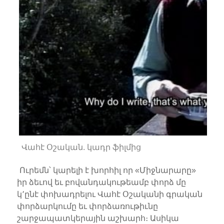
Վահէ Օշական. կադր ֆիլմից
Ուրեմն՝ կարելի է խորհիլ որ «Միջնարարը»
իր ձեւով եւ բովանդակութեամբ փորձ մը
կ՚ընէ փոխադրելու Վահէ Օշականի գրական
փորձարկումը եւ փորձառութիւնը
շարջապատկերային աշխարհ։ Ասիկա