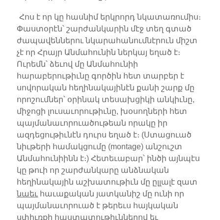
Հոս է որ կը հասնիմ երկրորդ նկատառումիս։
Փաստօրէն՝ շարժանկարին մէջ տեղ գտած
ժապավեններու նկարահանումնէրուն միշտ
չէ որ Հրայր Անմահունին ներկայ եղած է։
Ուրեմն՝ ձեւով մը Անմահունիի
հարաբերութիւնը գործին հետ տարբեր է
սովորական հեղինակայինէն քանի շարք մը
որոշումներ՝ օրինակ տեսախցիկի անկիւնը,
միջոցի լուսաւորութիւնը, խօսողների հետ
պայմանաւորուածութեան որակը իր
ազդեցութիւնէն դուրս եղած է։ (Ստացուած
նիւթերի համակցումը (montage) անշուշտ
Անմահունիինն է։) Հետեւաբար՝ ինծի այնպէս
կը թուի որ շարժանկարը անձնական
հեղինակային աշխատութիւն մը ըլլալէ զատ
նաեւ
հաւաքական յատկանիշ մը ունի որ
պայմանաւորուած է թերեւս հայկական
սփիւռքի հաստատութիւններով եւ