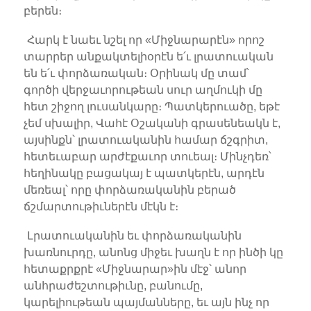
բերեն։
Հարկ է նաեւ նշել որ «Միջնարարէն» որոշ
տարրեր անքակտելիօրէն ե՛ւ լրատուական
են ե՛ւ փորձառական։ Օրինակ մը տամ՝
գործի վերջաւորութեան սուր աղմուկի մը
հետ շիջող լուսանկարը։ Պատկերուածը, եթէ
չեմ սխալիր, Վահէ Օշականի գրասենեակն է,
այսինքն՝ լրատուականին համար ճշգրիտ,
հետեւաբար արժէքաւոր տուեալ։ Մինչդեռ՝
հեղինակը բացակայ է պատկերէն, արդէն
մեռեալ՝ որը փորձառականին բերած
ճշմարտութիւներէն մէկն է։
Լրատուականին եւ փորձառականին
խառնուրդը, անոնց միջեւ խաղն է որ ինծի կը
հետաքրքրէ «Միջնարար»ին մէջ՝ անոր
անհրաժեշտութիւնը, բանումը,
կարելիութեան պայմանները, եւ այն ինչ որ