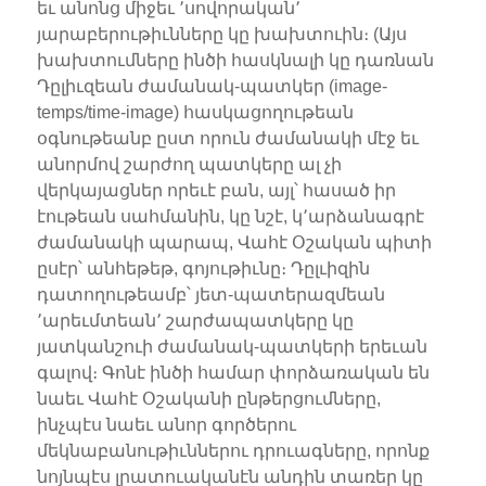
եւ անոնց միջեւ ՚սովորական՚
յարաբերութիւնները կը խախտուին։ (Այս
խախտումները ինծի հասկնալի կը դառնան
Դըլիւզեան ժամանակ-պատկեր (image-
temps/time-image) հասկացողութեան
օգնութեանբ ըստ որուն ժամանակի մէջ եւ
անորմով շարժող պատկերը ալ չի
վերկայացներ որեւէ բան, այլ՝ հասած իր
էութեան սահմանին, կը նշէ, կ՚արձանագրէ
ժամանակի պարապ, Վահէ Օշական պիտի
ըսէր՝ անհեթեթ, գոյութիւնը։ Դըլւիզին
դատողութեամբ՝ յետ-պատերազմեան
՚արեւմտեան՚ շարժապատկերը կը
յատկանշուի ժամանակ-պատկերի երեւան
գալով։ Գոնէ ինծի համար փորձառական են
նաեւ Վահէ Օշականի ընթերցումները,
ինչպէս նաեւ անոր գործերու
մեկնաբանութիւններու դրուագները, որոնք
նոյնպէս լրատուականէն անդին տառեր կը