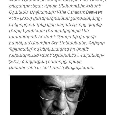
ցուցադրուեցաւ Հրայր Անմահունիի «Վահէ
Օշական. Միջնարար / Vahe Oshagan: Between
Acts» (2016) վաւերագրական շարժանկարը։
Երկրորդ բաժինը կլոր սեղան էր, որը վարեց
Մարկ Նշանեան։ Մասնակիցներն էին
պատմաբան եւ Վահէ Օշականի վաղեմի
բարեկամ Անահիտ Տէր Մինասեանը, Գրիգոր
Պըլտեանը՝ ով ներկայացուց իր կողմէ
խմբագրուած Վահէ Օշականէն «Կայաններ»
(2017) ծաղկաքաղ հատորը, Հրայր
Անմահունին եւ ես՝ Կարէն Ջալլաթեանս։