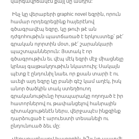
կարգավիճակէն քայլ մը անդին:
Ինչ կը վերաբերի graphic novel եզրին, որուն
համար որդեգրեցինք հայերէնով
գծագրավէպ եզրը, կը թուի թէ ան
դժգոհութիւն պատճառած է երկուստեք՝ թէ՛
գրական ոլորտին մօտ, թէ՛ շարանկարի
պաշտպաններուն: Յստակ է որ
գծագրութիւն եւ վէպ մէկ եզրի մէջ միացնելը
կրնայ գայթակղութիւն նկատուիլ: Սակայն
պէտք է ընդունիլ նաեւ որ քսան տարի է ու
աւելի այդ եզրը կը բանի գէշ կամ աղէկ, իսկ
անոր ծածկին տակ ստեղծուող
գրականութիւնը հրապարակը ողողած է իր
հատորներով ու թափանցելով հանրային
գիտակցութենէն ներս, վերջապէս ինքզինք
դարձուցած է արուեստի տեսանելի ու
ընդունուած ձեւ մը:
Վերադառնալով հատորին, ի՞նչ կը պատմէ