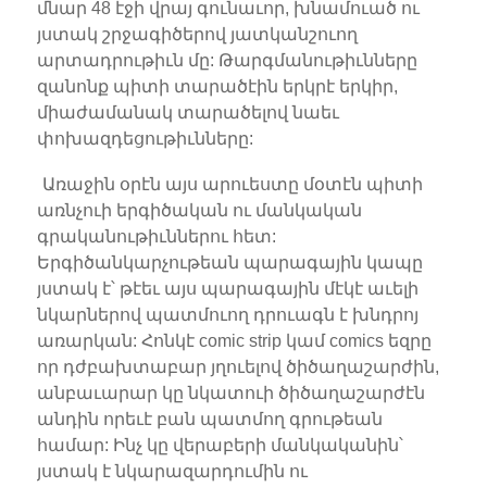
մնար 48 էջի վրայ գունաւոր, խնամուած ու
յստակ շրջագիծերով յատկանշուող
արտադրութիւն մը: Թարգմանութիւնները
զանոնք պիտի տարածէին երկրէ երկիր,
միաժամանակ տարածելով նաեւ
փոխազդեցութիւնները:
Առաջին օրէն այս արուեստը մօտէն պիտի
առնչուի երգիծական ու մանկական
գրականութիւններու հետ:
Երգիծանկարչութեան պարագային կապը
յստակ է՝ թէեւ այս պարագային մէկէ աւելի
նկարներով պատմուող դրուագն է խնդրոյ
առարկան: Հոնկէ comic strip կամ comics եզրը
որ դժբախտաբար յղուելով ծիծաղաշարժին,
անբաւարար կը նկատուի ծիծաղաշարժէն
անդին որեւէ բան պատմող գրութեան
համար: Ինչ կը վերաբերի մանկականին՝
յստակ է նկարազարդումին ու