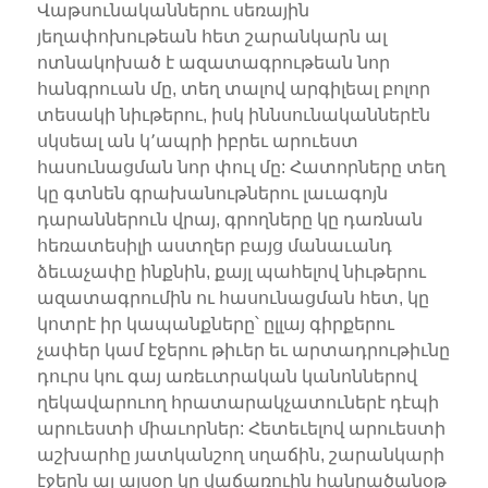
Վաթսունականներու սեռային
յեղափոխութեան հետ շարանկարն ալ
ոտնակոխած է ազատագրութեան նոր
հանգրուան մը, տեղ տալով արգիլեալ բոլոր
տեսակի նիւթերու, իսկ իննսունականներէն
սկսեալ ան կ՚ապրի իբրեւ արուեստ
հասունացման նոր փուլ մը: Հատորները տեղ
կը գտնեն գրախանութներու լաւագոյն
դարաններուն վրայ, գրողները կը դառնան
հեռատեսիլի աստղեր բայց մանաւանդ
ձեւաչափը ինքնին, քայլ պահելով նիւթերու
ազատագրումին ու հասունացման հետ, կը
կոտրէ իր կապանքները՝ ըլլայ գիրքերու
չափեր կամ էջերու թիւեր եւ արտադրութիւնը
դուրս կու գայ առեւտրական կանոններով
ղեկավարուող հրատարակչատուներէ դէպի
արուեստի միաւորներ: Հետեւելով արուեստի
աշխարհը յատկանշող սղաճին, շարանկարի
էջերն ալ այսօր կը վաճառուին հանրածանօթ