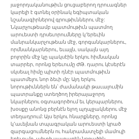
յաջորդականութիւն ցուցաբերող դրուագներ
կարելի է գտնել օրինակ եգիպտական
նշանագիրներով գրութիւններու մէջ:
Նկարչութեամբ պատմութիւն պատմող
արուեստի դրսեւորումները կ՚երեւին
մանրանկարչութեան մէջ, գորգանկարներու,
որմնանկարներու, եւայլն, սակայն այդ
բոլորին մէջ կը պակսէին երկու հիմնական
տարրեր, որոնց երեւումը ԺԹ. դարու կէսերէն
սկսեալ հիմը պիտի դնէր պատմութիւն
պատմելու նոր ձեւի մը: Այդ երկու
նորութիւններն են՝ ժամանակի թաւալումին
պատրանքը ստեղծող իրերայաջորդ
նկարներու օգտագործում եւ կերպարներու
խօսքը անոնց բերնէն ելող պղպջակներու մէջ
տեղադրում: Այս երկու հնարքները, որոնց
կ՚աւելնան տպագրական արուեստի կրած
զարգացումներն ու հանրամատչելի մամուլի
երեւումը, պիտի սատարեն նորածին