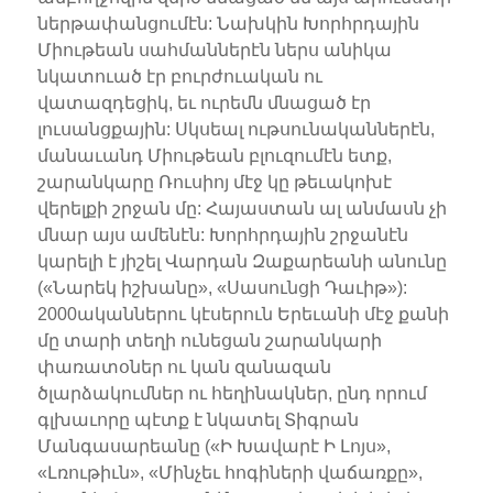
ներթափանցումէն: Նախկին Խորհրդային
Միութեան սահմաններէն ներս անիկա
նկատուած էր բուրժուական ու
վատազդեցիկ, եւ ուրեմն մնացած էր
լուսանցքային: Սկսեալ ութսունականներէն,
մանաւանդ Միութեան բլուզումէն ետք,
շարանկարը Ռուսիոյ մէջ կը թեւակոխէ
վերելքի շրջան մը: Հայաստան ալ անմասն չի
մնար այս ամենէն: Խորհրդային շրջանէն
կարելի է յիշել Վարդան Զաքարեանի անունը
(«Նարեկ իշխանը», «Սասունցի Դաւիթ»):
2000ականներու կէսերուն Երեւանի մէջ քանի
մը տարի տեղի ունեցան շարանկարի
փառատօներ ու կան զանազան
ծլարձակումներ ու հեղինակներ, ընդ որում
գլխաւորը պէտք է նկատել Տիգրան
Մանգասարեանը («Ի Խավարէ Ի Լոյս»,
«Լռութիւն», «Մինչեւ հոգիների վաճառքը»,