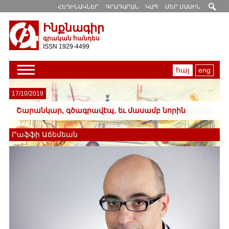
ՀԵՂԻՆԱԿՆԵՐ
ԳՐԱԴԱՐԱՆ
ԿԱՊ
ՄԵՐ ՄԱՍԻՆ
Ինքնագիր
գրական հանդես
ISSN 1929-4499
հայ
eng
17/10/2019
Շարանկար, գծագրավէպ, եւ մասամբ նորին
Րաֆֆի Աճեմեան