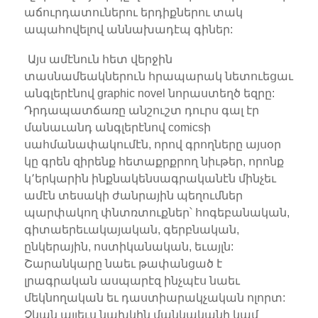
աճուրդատուներու երդիքներու տակ
ապահովելով աննախադէպ գիներ:
Այս ամէնուն հետ վերջին
տասնամեակներուն հրապարակ նետուեցաւ
անգլերէնով graphic novel նորաստեղծ եզրը:
Դրդապատճառը անշուշտ դուրս գալ էր
մանաւանդ անգլերէնով comicsի
սահմանափակումէն, որով գրողները այսօր
կը գրեն զիրենք հետաքրքրող նիւթեր, որոնք
կ՚երկարին ինքնակենսագրականէն մինչեւ
ամէն տեսակի ժանրային պեղումներ
պարփակող փնտռտուքներ՝ հոգեբանական,
գիտաերեւակայական, գերբնական,
ընկերային, ոստիկանական, եւայլն:
Շարանկարը նաեւ թափանցած է
լրագրական ասպարէզ ինչպէս նաեւ
մեկնողական եւ դաստիարակչական ոլորտ:
Չկան այլեւս նախկին մանկականի կամ