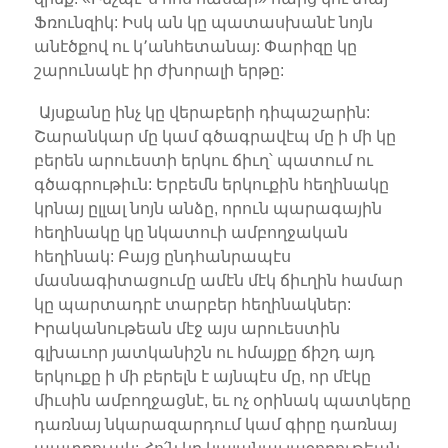
Ֆռունզիկ: Իսկ ան կը պատասխանէ նոյն
անէծքով ու կ՚անհետանայ: Փարիզը կը
շարունակէ իր ժխորալի երթը:
Այսքանը ինչ կը վերաբերի դիպաշարին:
Շարանկար մը կամ գծագրավէպ մը ի մի կը
բերեն արուեստի երկու ճիւղ՝ պատում ու
գծագրութիւն: Երբեմն երկուքին հեղինակը
կրնայ ըլլալ նոյն անձը, որուն պարագային
հեղինակը կը նկատուի ամբողջական
հեղինակ: Բայց ընդհանրապէս
մասնագիտացումը ամէն մէկ ճիւղին համար
կը պարտադրէ տարբեր հեղինակներ:
Իրականութեան մէջ այս արուեստին
գլխաւոր յատկանիշն ու հմայքը ճիշդ այդ
երկուքը ի մի բերելն է այնպէս մը, որ մէկը
միւսին ամբողջացնէ, եւ ոչ օրինակ պատկերը
դառնայ նկարազարդում կամ գիրը դառնայ