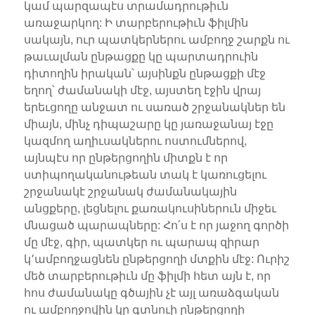
կամ պարզապէս տրամադրութիւն
առաջարկող: Ի տարբերութիւն ֆիլմին
սակայն, ուր պատկերներու ամբողջ շարքն ու
թաւալման ընթացքը կը պարտադրուին
դիտողին իրական՝ այսինքն ընթացքի մէջ
եղող՝ ժամանակի մէջ, այստեղ էջին վրայ
երեւցողը անջատ ու սառած շրջանակներ են
միայն, մինչ դիպաշարը կը յառաջանայ էջը
կազմող աղիւսակներու ոստումներով,
այնպէս որ ընթերցողին միտքն է որ
ստիպողականութեան տակ է կառուցելու
շրջանակէ շրջանակ ժամանակային
անցքերը, լեցնելու քառակուսիներուն միջեւ
մնացած պարապները: Հո՛ս է որ յաջող գործի
մը մէջ, գիր, պատկեր ու պարապ զիրար
կ՚ամբողջացնեն ընթերցողի մտքին մէջ: Ուրիշ
մեծ տարբերութիւն մը ֆիլմի հետ այն է, որ
հոս ժամանակը գծային չէ այլ առաձգական
ու ամբողջովին կը գտնուի ընթերցողի