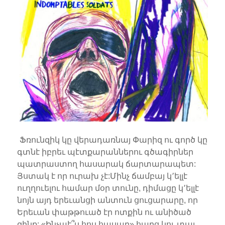
Ֆռունզիկ կը վերադառնայ Փարիզ ու գործ կը
գտնէ իբրեւ պէտքարաններու գծագիրներ
պատրաստող հասարակ ճարտարապետ:
Յստակ է որ ուրախ չէ:Մինչ ճամբայ կ՚ելլէ
ուղղուելու համար մօր տունը, դիմացը կ՚ելլէ
նոյն այդ երեւանցի անտուն ցուցարարը, որ
Երեւան փաթթուած էր ոտքին ու անիծած
զինք: «Ինչպէ՞ս հոս հասար» հարց կու տայ