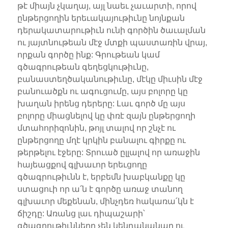
թէ միայն չկաղայ, այլ նաեւ չաւարտի, որով
ընթերցողին երեւակայութիւնը նոյնքան
դերակատարութիւն ունի գործին ծաւալման
ու յայտնութեան մէջ մտքի պաստառին վրայ,
որքան գործը ինք: Գրութեան կամ
գծագրութեան գեղեցկութիւնը,
բանաստեղծականութիւնը, մէկը միւսին մէջ
բանուածքն ու ագուցումը, այս բոլորը կը
խաղան իրենց դերերը: Լաւ գործ մը այս
բոլորը միացնելով կը փռէ զայն ընթերցողի
մտահորիզոնին, թոյլ տալով որ շնչէ ու
ընթերցողը մղէ կրկին բանալու գիրքը ու
թերթելու էջերը: Տրուած ըլլալով որ առաջին
հայեացքով գլխաւոր երեւցողը
գծագրութիւնն է, երբեմն խաբկանքը կը
ստացուի որ ա՛ն է գործը առաջ տանող
գլխաւոր մեքենան, մինչդեռ հակառա՛կն է
ճիշդը: Առանց լաւ դիպաշարի՝
գծագրութիւնները չեն կենդանանար ու