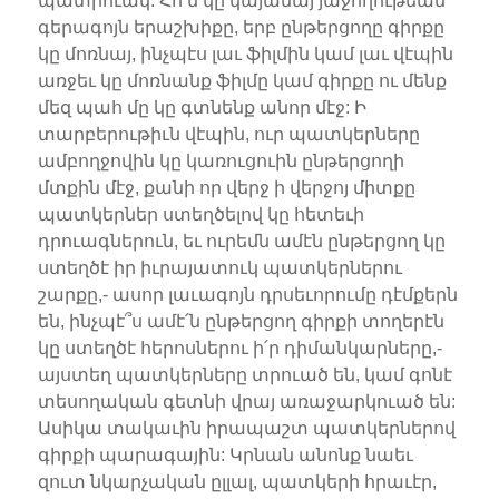
պատրուակ: Հո՛ն կը կայանայ յաջողութեան
գերագոյն երաշխիքը, երբ ընթերցողը գիրքը
կը մոռնայ, ինչպէս լաւ ֆիլմին կամ լաւ վէպին
առջեւ կը մոռնանք ֆիլմը կամ գիրքը ու մենք
մեզ պահ մը կը գտնենք անոր մէջ: Ի
տարբերութիւն վէպին, ուր պատկերները
ամբողջովին կը կառուցուին ընթերցողի
մտքին մէջ, քանի որ վերջ ի վերջոյ միտքը
պատկերներ ստեղծելով կը հետեւի
դրուագներուն, եւ ուրեմն ամէն ընթերցող կը
ստեղծէ իր իւրայատուկ պատկերներու
շարքը,- ասոր լաւագոյն դրսեւորումը դէմքերն
են, ինչպէ՞ս ամէ՛ն ընթերցող գիրքի տողերէն
կը ստեղծէ հերոսներու ի՛ր դիմանկարները,-
այստեղ պատկերները տրուած են, կամ գոնէ
տեսողական գետնի վրայ առաջարկուած են:
Ասիկա տակաւին իրապաշտ պատկերներով
գիրքի պարագային: Կրնան անոնք նաեւ
զուտ նկարչական ըլլալ, պատկերի հրաւէր,