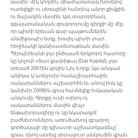
մասին՝ մէկ կողմէն, միաժամանակ խօսելով
ուտելիքի ու սեռայինի հանդէպ անոր քիմքին
ու ճաշակին մասին: Այդ տարօրինակ
զգայարանական զուգորդումը գիրքի մը մէջ,
որ պիտի երեւան գար պայթումներէն
անմիջապէս ետք, խօսիլ պիտի տար
հեղինակի կանխատեսութեան մասին:
Պէրպէրեանի լոյս ընծայած երկրորդ հատորը
կը կոչուի «Տաս քափիթալ (Das Kapital), լոյս
տեսած 2007ին կրկին Նիւ Եորք: Այս անգամ
անիկա կ՚առնչուէր համաշխարհային
սակարաններու աշխարհին եւ անով իսկ կը
կանխէր 2008ին վրայ հասնելիք հսկայական
անկումը: Գիրքը ունի «սիրոյ ու
սակարաններու մասին վէպ»
ենթախորագիրը ու կը նկարագրէ
բաժնետոմսերու առուծախով զբաղող
գործակալի մը գլխաւոր աշխատելաձեւը՝
գրաւ դնող անոնց մօտալուտ անկումին վրան