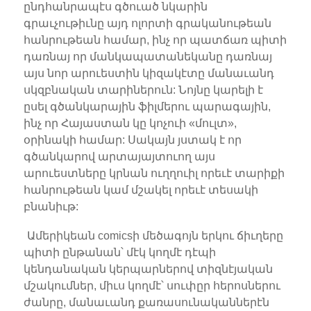
ընդհանրապէս գծուած նկարին
գրաւչութիւնը այդ ոլորտի գրականութեան
հանրութեան համար, ինչ որ պատճառ պիտի
դառնայ որ մանկապատանեկանը դառնայ
այս նոր արուեստին կիզակէտը մանաւանդ
սկզբնական տարիներուն: Նոյնը կարելի է
ըսել գծանկարային ֆիլմերու պարագային,
ինչ որ Հայաստան կը կոչուի «մուլտ»,
օրինակի համար: Սակայն յստակ է որ
գծանկարով արտայայտուող այս
արուեստները կրնան ուղղուիլ որեւէ տարիքի
հանրութեան կամ մշակել որեւէ տեսակի
բնանիւթ:
Ամերիկեան comicsի մեծագոյն երկու ճիւղերը
պիտի ընթանան՝ մէկ կողմէ դէպի
կենդանական կերպարներով տիզնէյական
մշակումներ, միւս կողմէ՝ սուփըր հերոսներու
ժանրը, մանաւանդ քառասունականներէն