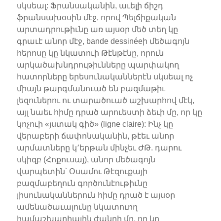
սկսեալ: Ֆրանսականին, աւելի ճիշդ
ֆրանսախօսին մէջ, որով Պելճիքական
արտադրութիւնը առ այսօր մեծ տեղ կը
գրաւէ անոր մէջ, bande dessinéeի մեծագոյն
հերոսը կը նկատուի Թէնթէնը, որուն
արկածախնդրութիւնները պարփակող
հատորները երեսունականներէն սկսեալ ոչ
միայն թարգմանուած են բազմաթիւ
լեզուներու ու տարածուած աշխարհով մէկ,
այլ նաեւ հիմը դրած արուեստի ձեւի մը, որ կը
կոչուի «յստակ գիծ» (ligne claire): Ինչ կը
վերաբերի ճափոնականին, թէեւ անոր
արմատները կ՚երթան մինչեւ ԺԹ. դարու
սկիզբ (Հոքուսայ), անոր մեծագոյն
վարպետին՝ Օսամու Թէզուքայի
բազմաբեղուն գործունէութիւնը
յիսունականներուն հիմը դրած է այսօր
ամենածաւալունը նկատուող
համաշխարհային ժանրի մը, որ կը