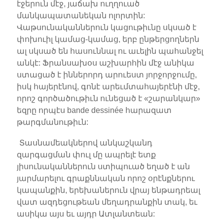
էջերուն մէջ, յաճախ ուղղուած
մանկապատանեկան ոլորտին:
Վաթսունականներուն կացութիւնը սկսած է
փոխուիլ կամաց-կամաց, երբ ընթերցողներն
ալ սկսած են հասուննալ ու աւելին պահանջել
անկէ: Ֆրանսախօս աշխարհին մէջ անիկա
ստացած է իններորդ արուեստ յորջորջումը,
իսկ հայերէնով, գոնէ արեւմտահայերէնի մէջ,
որոշ գործածութիւն ունեցած է «շարանկար»
եզրը որպէս bande dessinée հարազատ
թարգմանութիւն:
Տասնամեակներով անկաշկանդ
զարգացման փուլ մը ապրելէ ետք
յիսունականներուն ստիպուած եղած է ան
յարմարելու գրաքննական որոշ օրէնքներու
կապանքին, երեխաներուն վրայ ենթադրեալ
վատ ազդեցութեան մեղադրանքին տակ, եւ
ասիկա այս եւ այդր Ատլանտեան: