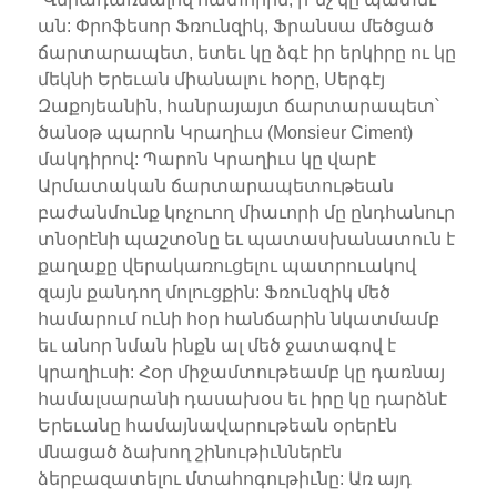
ան: Փրոֆեսոր Ֆռունզիկ, Ֆրանսա մեծցած
ճարտարապետ, ետեւ կը ձգէ իր երկիրը ու կը
մեկնի Երեւան միանալու հօրը, Սերգէյ
Զաքոյեանին, հանրայայտ ճարտարապետ՝
ծանօթ պարոն Կրաղիւս (Monsieur Ciment)
մակդիրով: Պարոն Կրաղիւս կը վարէ
Արմատական ճարտարապետութեան
բաժանմունք կոչուող միաւորի մը ընդհանուր
տնօրէնի պաշտօնը եւ պատասխանատուն է
քաղաքը վերակառուցելու պատրուակով
զայն քանդող մոլուցքին: Ֆռունզիկ մեծ
համարում ունի հօր հանճարին նկատմամբ
եւ անոր նման ինքն ալ մեծ ջատագով է
կրաղիւսի: Հօր միջամտութեամբ կը դառնայ
համալսարանի դասախօս եւ իրը կը դարձնէ
Երեւանը համայնավարութեան օրերէն
մնացած ձախող շինութիւններէն
ձերբազատելու մտահոգութիւնը: Առ այդ