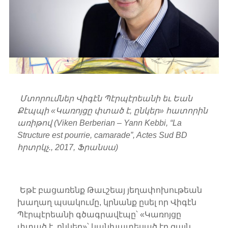
Մտորումներ Վիգէն Պէրպէրեանի եւ Եան
Քէպպի «Կառոյցը փտած է, ընկեր» հատորին
առիթով (Viken Berberian – Yann Kebbi, “La
Structure est pourrie, camarade”, Actes Sud BD
հրտրկչ., 2017, Ֆրանսա)
Եթէ բացառենք Թաւշեայ յեղափոխութեան
խաղաղ պսակումը, կրնանք ըսել որ Վիգէն
Պէրպէրեանի գծագրավէպը՝ «Կառոյցը
փտած է, ընկեր»՝ կանխատեսած էր զայն