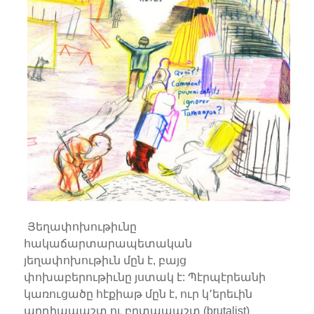
Յեղափոխութիւնը
հակաճարտարապետական
յեղափոխութիւն մըն է, բայց
փոխաբերութիւնը յստակ է: Պէրպէրեանի
կառուցածը հէքիաթ մըն է, ուր կ՚երեւին
արդիապաշտ ու բրտապաշտ (brutalist)