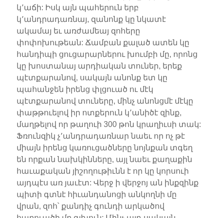
կ՚աճի: Իսկ այն պահերուն երբ
կ՚անդրադառնայ, զանոնք կը նկատէ
ակամայ եւ առժամեայ զոհերը
փոփոխութեան: Ճամբան քալած ատեն կը
հանդիպի ցուցարարներու խումբի մը, որոնց
կը խոստանայ արդիական տուներ, երեք
պէտքարանով, սակայն անոնք ետ կը
պահանջեն իրենց փլցուած ու մէկ
պէտքարանով տուները, մինչ անոնցմէ մէկը
փաթթուելով իր ոտքերուն կ՚անիծէ զինք,
մաղթելով որ թաղուի 300 թոն կրաղիւսի տակ:
Ֆռունզիկ չ՚անդրադառնար նաեւ որ ոչ թէ
միայն իրենց կառուցածները նոյնքան տգեղ
են որքան նախկինները, այլ նաեւ քաղաքին
հաւաքական յիշողութիւնն է որ կը կորսուի
այդպէս առ յաւէտ: Վերջ ի վերջոյ ան ինքզինք
պիտի գտնէ հիւանդանոցի անկողնի մը
վրան, զոհ՝ քանդիչ գունդի արկածով
հարուածի մը գլխուն: Մինչ այդ սակայն