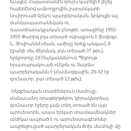
եւայլն): Հայաստանէն դուրս կարելի է յիշել
հայերէնով ամբողջովին շարանկարի
նուիրուած երկու պարբերական, երկուքն ալ
մանկապատանեկան ու
դաստիարակչական բնոյթի. առաջինը 1952-
1955 Փարիզ լոյս տեսած «Արաքս»ն է (խմբգր.
Ն. Յովհաննէսեան, ամիսը երեք անգամ, 6
էջանի սեւ-ճերմակ, լոյս տեսած 37 թիւ),
երկրորդը 1970ականներուն Պէյրութ
հրատարակուած «Մկոն ու Չալոն»
պարբերականն է (Համազգային, 26-32 էջ
գունաւոր, լոյս տեսած 12 թիւ):
Սկզբնական տարիներուն մամուլը,
մանաւանդ օրաթերթերու կիրակնօրեայ
գունաւոր էջերը լայն տեղ տուած են այս
արուեստին, ապա երկար տասնամեակներ
անիկա ապրած է ու արուեստագէտներ
ապրեցուցած պարբերական ճոխ մամուլի մը