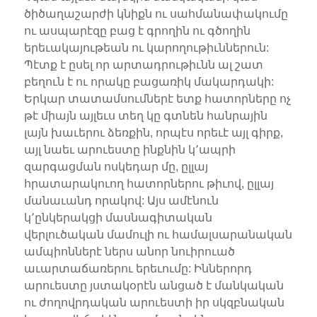
ծիծաղաշարժի կնիքն ու սահմանափակումը
ու ասպարէզը բաց է գրողին ու գծողին
երեւակայութեան ու կարողութիւններուն:
Պէտք է ըսել որ արտադրութիւնն ալ շատ
բեղուն է ու որակը բացառիկ մակարդակի:
Երկար տատամսումներէ ետք հատորները ոչ
թէ միայն այլեւս տեղ կը գտնեն հանրային
լայն խաւերու ձեռքին, որպէս որեւէ այլ գիրք,
այլ նաեւ արուեստը ինքնին կ՚ապրի
զարգացման ոսկեդար մը, ըլլայ
հրատարակուող հատորներու թիւով, ըլլայ
մանաւանդ որակով: Այս ամէնուն
կ՚ընկերակցի մասնագիտական
վերլուծական մամուլի ու համալսարանական
ամպիոններէ ներս անոր նուիրուած
աւարտաճառերու երեւումը: Իններորդ
արուեստը յստակօրէն անցած է մանկական
ու ժողովրդական արուեստի իր սկզբնական