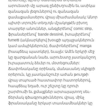
արուեստի մը արագ ընձիւղումին եւ ասիկա
զանազան լեզուներով ու զանազան
ցամաքամասերու վրայ միաժամանակ: Անոր
պիտի տրուին տեղւոյն մշակոյթէն բխող
տարբեր անուններ, անգլերէնով՝ comic strip,
ֆրանսերէնով՝ bande dessiné, իտալերէնով՝
fumetti (ակնարկելով խօսքի պղպջակներուն
կամ ամպիկներուն), ճափոներէնով՝ manga
(հապճեպ պատկեր), եւայլն: Ամէն երկրի մէջ
կը զարգանան նաեւ արուեստը յատկանշող
իւրայատուկ ձեւեր ու մօտեցումներ:
Ճափոնականը օրինակ, մանաւանդ սկիզբի
օրերուն, կը յատկանշուէր աժան թուղթի
վրայ տպուած հաստափոր հատորներով,
հապճեպ եղած, ուր շեշտը կը դրուի
շարժումի եւ քմայքներ արտայայտող սեւ-
ճերմակ գծագրութիւններու վրայ, մինչ
ֆրանսականը երկար տասնամեակներ կը