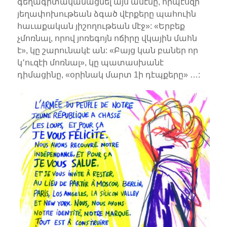
գեղագիտականացնել այս ամէնը, որպէսզի
յեղափոխութեան ձգած վէրքերը պահուին
հաւաքական յիշողութեան մէջ»: «Երբեք
չմոռնալ, որով յոռեգոյն ոճիրը վկային մահն
է», կը շարունակէ ան: «Բայց կան բաներ որ
կ՚ուզէի մոռնալ», կը պատասխանէ
դիմացինը, «օրինակ մարտ 1ի դէպքերը» …: