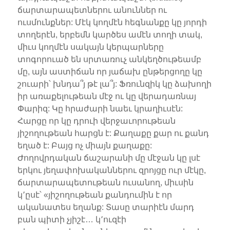
ճարտարապետներու անուններ ու
ուսմունքներ: Մէկ կողմէն հեգնանքը կը յորդի
տողերէն, երբեմն կարծես ամէն տողի տակ,
միւս կողմէն սակայն կերպարները
տոգորուած են սրտառուչ անկեղծութեամբ
մը, այն աստիճան որ յաճախ ընթերցողը կը
շուարի՝ խնդա՞յ թէ լա՞յ: Ֆռունզիկ կը ձախողի
իր առաքելութեան մէջ ու կը վերադառնայ
Փարիզ: Կը հրաժարի նաեւ կրաղիւսէն:
Հարցը որ կը դրուի վերջաւորութեան
յիշողութեան հարցն է: Քաղաքը քար ու քանդ
եղած է: Բայց ոչ միայն քաղաքը:
Ժողովրդական ճաշարանի մը մէջան կը լսէ
երկու յեղափոխականներու զրոյցը ուր մէկը,
ճարտարապետութեան ուսանող, միւսին
կ՚ըսէ՝ «յիշողութեան քանդումին է որ
ականատես եղանք: Տասը տարիէն մարդ
բան պիտի չյիշէ… կ՚ուզէի