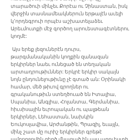
տարածուի մինչեւ Քորէա ու Չինաստան, իսկ
վերջին տասնամեակներուն երթալէն աւելի
կ՚որդեգրուի որպէս աշխատելաձեւ
Արեւմուտքի մէջ գործող արուեստագէտներու
կողմէ:
Այս երեք լեզուներէն դուրս,
թարգմանականին կողքին զանազան
երկիրներ նաեւ ունեցած են տեղական
արտադրութիւններ: Երկրէ երկիր սակայն
նոյն ընդունելութիւնը չէ գտած ան: Օրինակի
համար, մեծ թիւով գրողներ ու
գրականութիւն ստեղծուած են Իտալիա,
Սպանիա, Անգլիա, Հոլանտա, Գերմանիա,
հիւսիսային եւրոպական ու պալթեան
երկիրներ, Լեհաստան, նախկին
Եուկոսլավիա, Արժանթին, Պրազիլ, եւայլն,
մինչ շատ մը ուրիշ երկիրներ գրեթէ
ամբողջովին զերծ մնացած են այս արուեստի