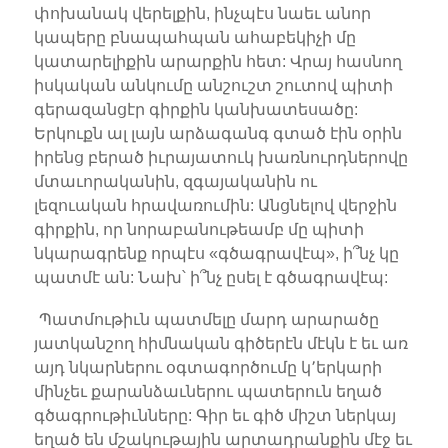
փոխանակ վերելքին, ինչպէս նաեւ անոր
կապերը բնապահպան ահաբեկիչի մը
կատարելիքին արարքին հետ: Վրայ հասնող
իսկական անկումը անշուշտ շուտով պիտի
գերազանցէր գիրքին կանխատեսածը:
Երկուքն ալ լայն արձագանգ գտած էին օրին
իրենց բերած իւրայատուկ խառնուրդներովը
մտաւորականին, զգայականին ու
լեզուական հրավառումին: Անցնելով վերջին
գիրքին, որ նորաբանութեամբ մը պիտի
նկարագրենք որպէս «գծագրավէպ», ի՞նչ կը
պատմէ ան: Նախ՝ ի՞նչ ըսել է գծագրավէպ:
Պատմութիւն պատմելը մարդ արարածը
յատկանշող հիմնական գիծերէն մէկն է եւ առ
այդ նկարներու օգտագործումը կ՚երկարի
մինչեւ քարանձաւներու պատերուն եղած
գծագրութիւնները: Գիր եւ գիծ միշտ ներկայ
եղած են մշակութային արտադրանքին մէջ եւ