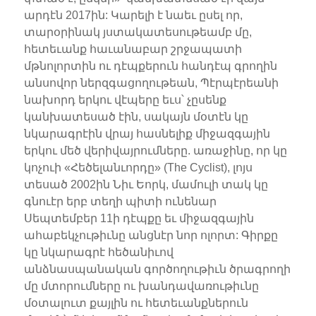
արդէն 2017ին: Կարելի է նաեւ ըսել որ,
տարօրինակ յստակատեսութեամբ մը,
հետեւանք հաւանաբար շրջապատի
մթնոլորտին ու դէպքերուն հանդէպ գրողին
անսովոր ներզգացողութեան, Պէրպէրեանի
նախորդ երկու վէպերը եւս՝ չըսենք
կանխատեսած էին, սակայն մօտէն կը
նկարագրէին վրայ հասնելիք միջազգային
երկու մեծ վերիվայրումները. առաջինը, որ կը
կոչուի «Հեծելանւորդը» (The Cyclist), լոյս
տեսած 2002ին Նիւ Եորկ, մամուլի տակ կը
գնուէր երբ տեղի պիտի ունենար
Սեպտեմբեր 11ի դէպքը եւ միջազգային
ահաբեկչութիւնը անցնէր նոր ոլորտ: Գիրքը
կը նկարագրէ հեծանիւով
անձնասպանական գործողութիւն ծրագրողի
մը մտորումները ու խանդավառութիւնը
մօտալուտ քայլին ու հետեւանքներուն