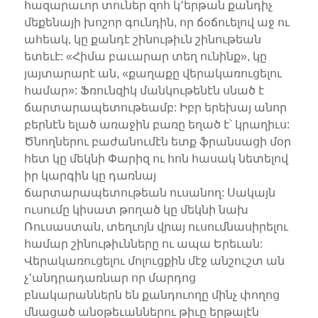
հազարաւոր տուներ զոհ կ՚երթան քանդիչ
մեքենայի խոշոր գունդին, որ ճօճուելով աջ ու
ահեակ, կը քանդէ շինութիւն շինութեան
ետեւէ: «Հիմա բաւարար տեղ ունինք», կը
յայտարարէ ան, «քաղաքը վերակառուցելու
համար»: Ֆռունզիկ մանկութենէն սնած է
ճարտարապետութեամբ: Իբր երեխայ անոր
բերնէն ելած առաջին բառը եղած է՝ կրաղիւս:
Ծնողներու բաժանումէն ետք ֆրանսացի մօր
հետ կը մեկնի Փարիզ ու հոն հասակ նետելով
իր կարգին կը դառնայ
ճարտարապետութեան ուսանող: Սակայն
ուսումը կիսատ թողած կը մեկնի նախ
Ռուսաստան, տեղւոյն վրայ ուսումնասիրելու
համար շինութիւնները ու ապա Երեւան:
Վերակառուցելու մոլուցքին մէջ անշուշտ ան
չ՚անդրադառնար որ մարդոց
բնակարաններն են քանդուողը մինչ փողոց
մնացած անօթեւաններու թիւը երթալէն