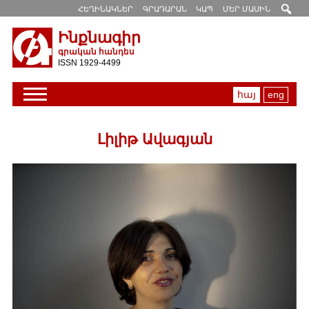
ՀԵՂԻՆԱԿՆԵՐ
ԳՐԱԴԱՐԱՆ
ԿԱՊ
ՄԵՐ ՄԱՍԻՆ
Ինքնագիր
գրական հանդես
ISSN 1929-4499
հայ
eng
Լիլիթ Ավագյան