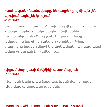
Իսահակյանի նամակները. ձեռագրերը ոչ միայն չեն
այրվում, այլև չեն կորչում
01/03/2017
Մահից առաջ տատիկս՝ հավաքեց վերջին ուժերն ու
զանգահարեց գրականագետ Հովհաննես
Ղանալանյանին.«Օնիկ ջան, հույսս դու ես,գրքի
խմբագիրն ես, գիրքը անտեր չթողնես»: Գիրքը
տատիկիս կյանքի վերջին տասնամյակի աշխատանքի
ամբողջությունն էր՝ «Ավետիք...
Վիլյամ Սարոյանի Տժվժիկի պատմություն
17/12/2016
Վայրենի Մանուշակ ձգռտաց, և մեծ մայրս ըսավ.
-Աստված ախորժակդ ավելցնե:
Որբունի. «Կենսագրական շաղակրատութիւն