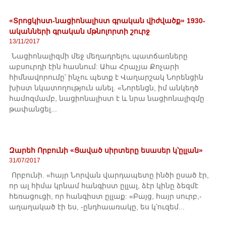
«Տրոցկիստ-նացիոնալիստ գրական վիժվածք» 1930-
ականների գրական մթնոլորտի շուրջ
13/11/2017
Նացիոնալիզմի մեջ մեղադրելու պատճառները
աբսուրդի էին հասնում: Ահա Հրաչյա Քոչարի
հիմնավորումը՝ ինչու պետք է Վաղարշակ Նորենցին
խիստ նկատողություն անել. «Նորենցն, իմ անկեղծ
համոզմամբ, նացիոնալիստ է և նրա նացիոնալիզմը
թափանցել...
Զարեհ Որբունի «Ցաված սիրտերը եսասեր կ՝ըլլան»
31/07/2017
Որբունի. «հայր Նորվան վարդապետը ինծի ըսած էր,
որ ալ հիմա կրնամ հանգիստ ըլլալ, ձէր կինը ձեզմէ
հեռացուցի, որ հանգիստ ըլլաք: «Բայց, հայր սուրբ,-
աղաղակած էի ես, -ընդհաառակը, ես կ՝ուզեմ...